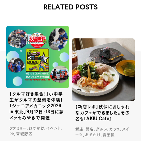
RELATED POSTS
【クルマ好き集合！】小中学
生がクルマの整備を体験！
「ジュニアメカニック2026
【新店レポ】秋保におしゃれ
in 東北」9月12日・13日に夢
なカフェができました。その
メッセみやぎで開催
名も『AKIU Cafe』
ファミリー, おでかけ, イベント,
新店・開店, グルメ, カフェ, スイ
PR, 宮城野区
ーツ, おでかけ, 青葉区