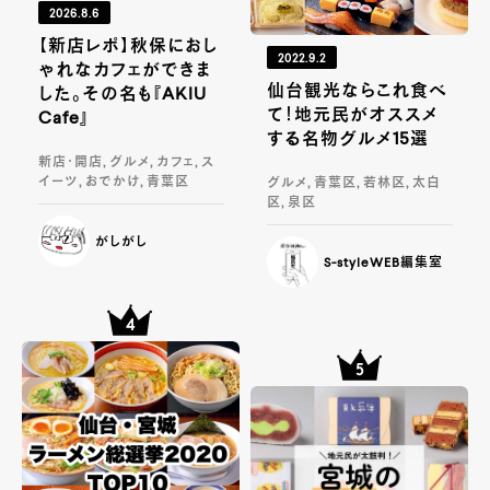
2026.8.6
【新店レポ】秋保におし
2022.9.2
ゃれなカフェができま
仙台観光ならこれ食べ
した。その名も『AKIU
て！地元民がオススメ
Cafe』
する名物グルメ15選
新店・開店, グルメ, カフェ, ス
イーツ, おでかけ, 青葉区
グルメ, 青葉区, 若林区, 太白
区, 泉区
がしがし
S-styleWEB編集室