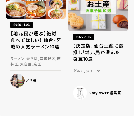
2020.11.26
【地元民が選ぶ】絶対
2022.3.16
食べてほしい！ 仙台・宮
【決定版】仙台土産に激
城の人気ラーメン10選
推し！地元民が選んだ
銘菓10選
ラーメン, 青葉区, 宮城野区, 若
林区, 太白区, 泉区
グルメ, スイーツ
メリ田
S-styleWEB編集室