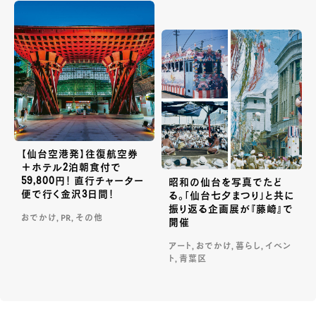
【仙台空港発】往復航空券
＋ホテル2泊朝食付で
59,800円！ 直行チャーター
昭和の仙台を写真でたど
便で行く金沢3日間！
る。「仙台七夕まつり」と共に
振り返る企画展が『藤崎』で
おでかけ, PR, その他
開催
アート, おでかけ, 暮らし, イベン
ト, 青葉区