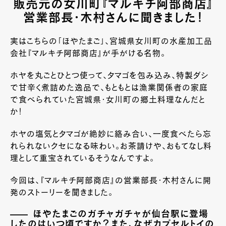
販売元の女川町『
マルキチ阿部商店』
営業部長・木村さんに聞きました！
実はこちらの「ほやたまご」、宮城県女川町の水産加工品
会社『マルキチ阿部商店』が手がける名物。
ホヤを丸ごとひとつ使って、タマゴを包み込み、特製ダシ
で甘辛く煮詰めた逸品で、もともとは漁業関係者の家庭
で食べられていた宮城県・女川町の郷土料理なんだと
か！
ホヤの塩気とタマゴが絶妙に絡み合い、一度食べたら忘
れられないクセになる味わい。お茶請けや、おもてなし料
理として重宝されているそうなんですよ。
今回は、『マルキチ阿部商店』の営業部長・木村さんに開
発のストーリーを聞きました。
ほやたまごのガチャガチャが仙台駅に登場
したのはいつ頃ですか？また、なぜカプセルトイの