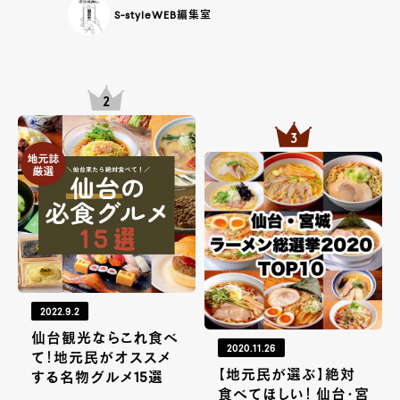
S-styleWEB編集室
2022.9.2
仙台観光ならこれ食べ
2020.11.26
て！地元民がオススメ
【地元民が選ぶ】絶対
する名物グルメ15選
食べてほしい！ 仙台・宮