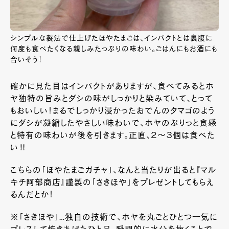
シンプルな製法で仕上げたほやたまごは、インパクトとは裏腹に
何度も食べたくなる親しみたっぷりの味わい。ごはんにもお酒にも
合いそう！
確かに見た目はインパクトがありますが、食べてみるとホ
ヤ独特の旨みとダシの味がしっかりと染みていて、とって
もおいしい！まるでしっかり浸かったおでんのタマゴのよう
にダシが凝縮したやさしい味わいで、ホヤのぷりっと食感
と特有の味わいが後を引きます。正直、２～３個は食べた
い‼
こちらの「ほやたまごガチャ」、なんと当たりが出ると『マル
キチ阿部商店』謹製の「さきほや」をプレゼントしてもらえ
るんだとか！
※「さきほや」…独自の技術で、ホヤを丸ごとひとつ一気に