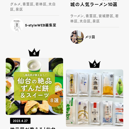
城の人気ラーメン10選
グルメ, 青葉区, 若林区, 太白
区, 泉区
ラーメン, 青葉区, 宮城野区, 若
林区, 太白区, 泉区
S-styleWEB編集室
メリ田
2023.4.27