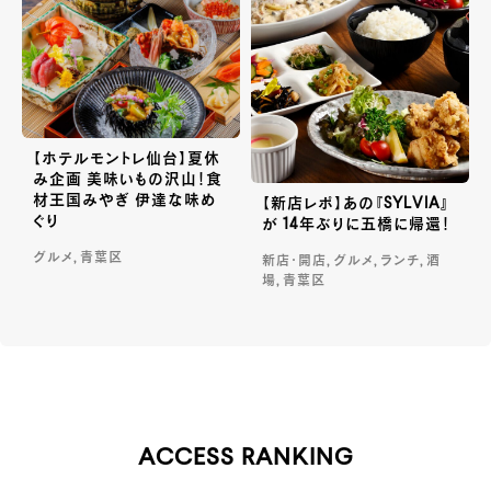
【ホテルモントレ仙台】夏休
み企画 美味いもの沢山！食
材王国みやぎ 伊達な味め
【新店レポ】あの『SYLVIA』
ぐり
が 14年ぶりに五橋に帰還！
グルメ, 青葉区
新店・開店, グルメ, ランチ, 酒
場, 青葉区
ACCESS RANKING