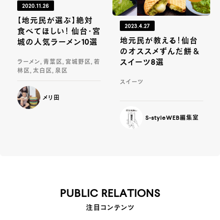
2020.11.26
【地元民が選ぶ】絶対
2023.4.27
食べてほしい！ 仙台・宮
地元民が教える！仙台
城の人気ラーメン10選
のオススメずんだ餅＆
スイーツ8選
ラーメン, 青葉区, 宮城野区, 若
林区, 太白区, 泉区
スイーツ
メリ田
S-styleWEB編集室
PUBLIC RELATIONS
注目コンテンツ