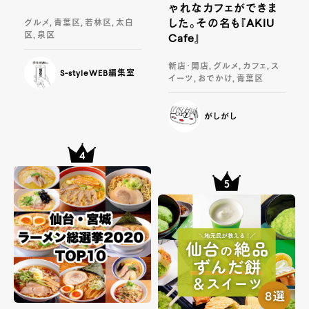
ゃれなカフェができま
した。その名も『AKIU
グルメ, 青葉区, 若林区, 太白
区, 泉区
Cafe』
新店・開店, グルメ, カフェ, ス
S-styleWEB編集室
イーツ, おでかけ, 青葉区
がしがし