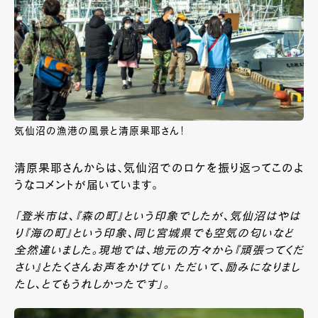
気仙沼の漁港の風景と清原果耶さん！
清原果耶さんからは、気仙沼でのロケを振り返ってこのよ
うなコメントが届いています。
「登米市は、『森の町』という印象でしたが、気仙沼はやは
り『海の町』という印象、同じ宮城県でも
空気の匂いなど
全然違いました。現地では、地元の方々から『頑張ってくだ
さい』とたくさんお声を
かけてい ただいて、励みになりまし
たし、とてもうれしかったです」。