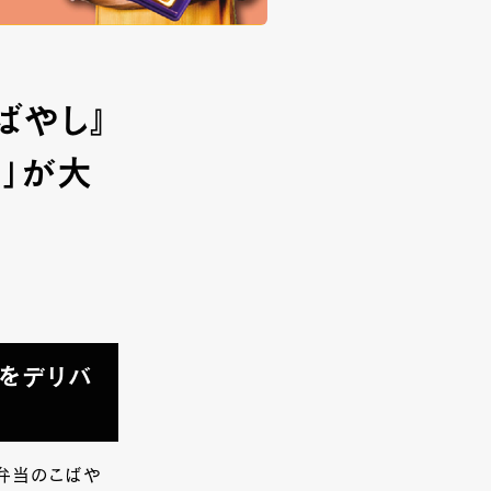
ばやし』
」が大
をデリバ
お弁当のこばや