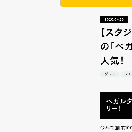
2020.04.25
【スタ
の「ベ
人気！
グルメ
デリ
ベガル
リー！
今年で創業
10