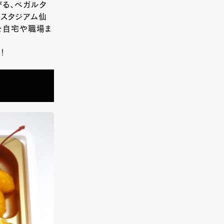
びる、ベガルタ
クスタジアム仙
を自宅や職場ま
！