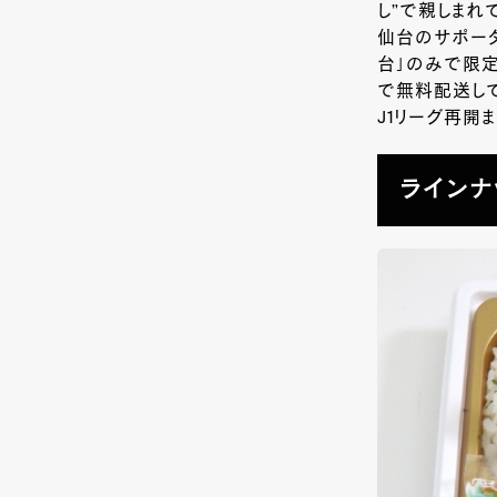
し”で親しまれ
仙台のサポー
台」のみで限
で無料配送して
J1リーグ再開
ラインナ