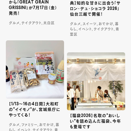
から「GREAT GRAIN
典】知的な甘さに出会う「サ
GRISSINI」が7月17日（金）
ロン・デュ・ショコラ 2026」
発売！
仙台三越で開催！
グルメ, テイクアウト, 太白区
グルメ, スイーツ, おでかけ, 暮
らし, イベント, テイクアウト, 青
葉区
【1/13～16の4日間】大和町
の“イイモノ”が、宮城県庁に
やってくる！
【福袋2026】名取の“おいし
い”を詰め込んだ福袋、今年
グルメ, ファミリー, おでかけ, 暮
も登場です
らし, イベント, テイクアウト, 青