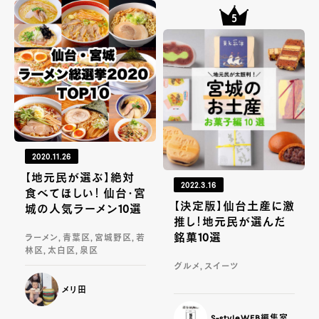
2020.11.26
【地元民が選ぶ】絶対
2022.3.16
食べてほしい！ 仙台・宮
【決定版】仙台土産に激
城の人気ラーメン10選
推し！地元民が選んだ
銘菓10選
ラーメン, 青葉区, 宮城野区, 若
林区, 太白区, 泉区
グルメ, スイーツ
メリ田