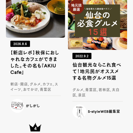
2026.8.6
【新店レポ】秋保におし
2022.9.2
ゃれなカフェができま
仙台観光ならこれ食べ
した。その名も『AKIU
て！地元民がオススメ
Cafe』
する名物グルメ15選
新店・開店, グルメ, カフェ, ス
イーツ, おでかけ, 青葉区
グルメ, 青葉区, 若林区, 太白
区, 泉区
がしがし
S-styleWEB編集室