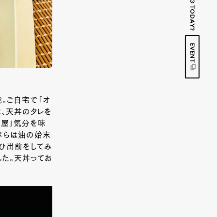
EVENT
能。ご自宅で「オ
は、天丼のタレを
麦屋」気分を味
ぷらは油の始末
ひ出前をしてみ
した。天丼ってお