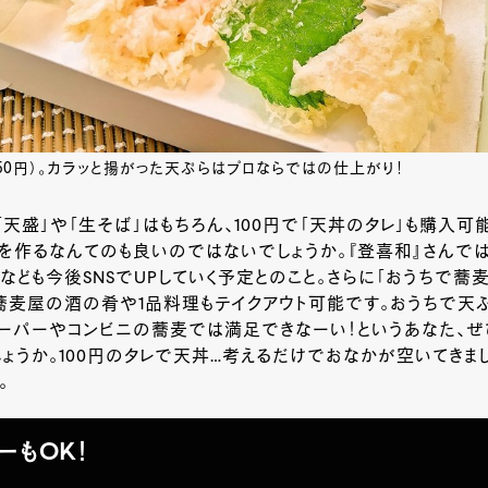
,350円）。カラッと揚がった天ぷらはプロならではの仕上がり！
天盛」や「生そば」はもちろん、100円で「天丼のタレ」も購入可
を作るなんてのも良いのではないでしょうか。『登喜和』さんで
なども今後SNSでUPしていく予定とのこと。さらに「おうちで蕎
蕎麦屋の酒の肴や1品料理もテイクアウト可能です。おうちで天
スーパーやコンビニの蕎麦では満足できなーい！というあなた、ぜ
ょうか。100円のタレで天丼…考えるだけでおなかが空いてきま
。
ーもOK！