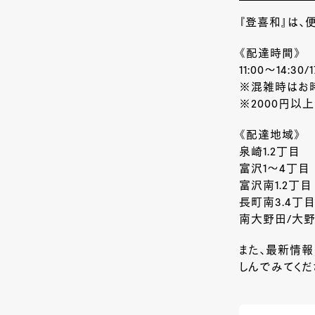
『登喜和』は、
《配達時間》
11:00～14:30/
​​※混雑時は
​※2000円以
《配達地域》
泉崎1.2丁目
富沢1～4丁目
富沢南1.2丁目
長町南3.4丁
​南大野田/大
また、最新情報は
しんでみてくだ