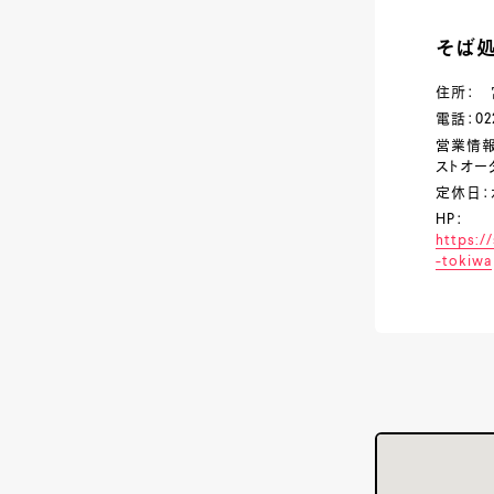
そば処
住所： 
電話：022
営業情報：1
ストオーダ
定休日
HP：
https:/
-tokiwa