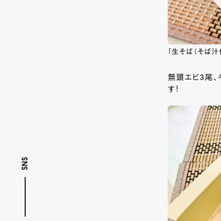
「生そば（そば汁付
無頭エビ3尾、
す！
SNS