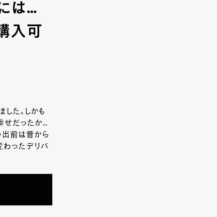
には…
も購入可
ました。しかも
幸せだったか…
の出前は昔から
変わったデリバ