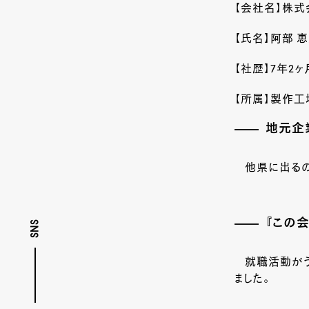
【会社名】株式
【氏名】阿部 
【社歴】
7
年
2
ヶ
【所属】製作工
地元企
他県に出る
『この
SNS
就職活動がう
ました。