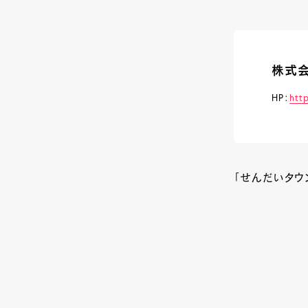
株式会
HP：
htt
「せんだいタウン