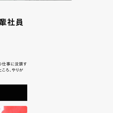
先輩社員
の仕事に没頭す
ところ、やりが