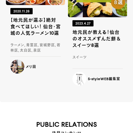
2020.11.26
【地元民が選ぶ】絶対
2023.4.27
食べてほしい！ 仙台・宮
地元民が教える！仙台
城の人気ラーメン10選
のオススメずんだ餅＆
スイーツ8選
ラーメン, 青葉区, 宮城野区, 若
林区, 太白区, 泉区
スイーツ
メリ田
S-styleWEB編集室
PUBLIC RELATIONS