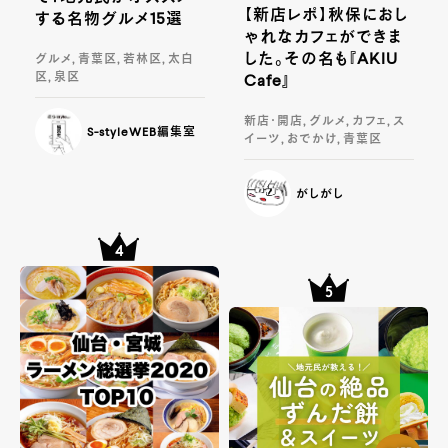
【新店レポ】秋保におし
する名物グルメ15選
ゃれなカフェができま
した。その名も『AKIU
グルメ, 青葉区, 若林区, 太白
区, 泉区
Cafe』
新店・開店, グルメ, カフェ, ス
S-styleWEB編集室
イーツ, おでかけ, 青葉区
がしがし