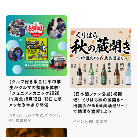
【クルマ好き集合！】小中学
生がクルマの整備を体験！
「ジュニアメカニック2026
【日本酒ファン必見】初開
in 東北」9月12日・13日に夢
催！「くりはら秋の蔵開き〜
メッセみやぎで開催
田園広がる6蔵美酒巡り〜」
で地酒を満喫しよう
ファミリー, おでかけ, イベント,
PR, 宮城野区
イベント, PR, 栗原市