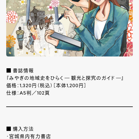
■ 書誌情報
『みやぎの地域史をひらく ― 観光と探究のガイド ―』
価格：1,320円（税込）［本体1,200円］
仕様：A5判／102頁
■ 購入方法
・宮城県内有力書店