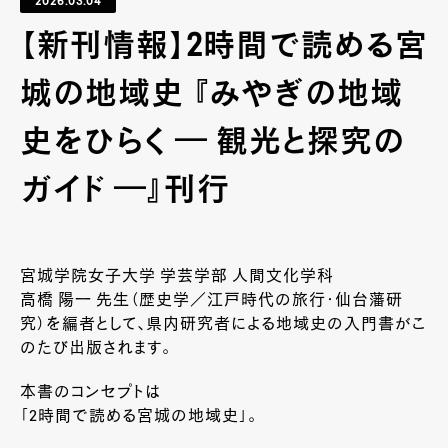
2026.03.04
【新刊情報】2時間で読める宮
城の地域史 『みやぎの地域
史をひらく ― 観光と探究の
ガイド ―』刊行
宮城学院女子大学 学芸学部 人間文化学科
高橋 陽一 先生（歴史学／江戸時代の旅行・仙台藩研
究）を編者として、県内研究者による地域史の入門書がこ
のたび出版されます。
本書のコンセプトは
「2時間で読める宮城の地域史」。