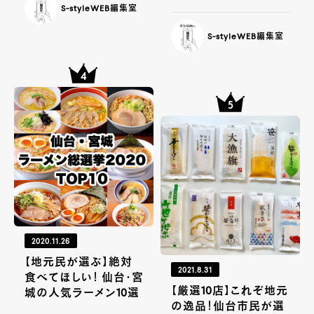
S-styleWEB編集室
S-styleWEB編集室
2020.11.26
【地元民が選ぶ】絶対
2021.8.31
食べてほしい！ 仙台・宮
【厳選10店】これぞ地元
城の人気ラーメン10選
の逸品！仙台市民が選