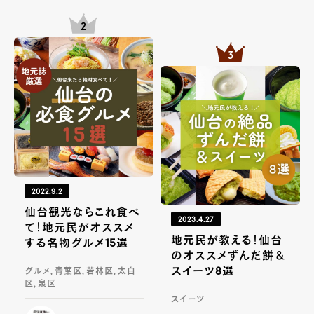
2022.9.2
仙台観光ならこれ食べ
2023.4.27
て！地元民がオススメ
地元民が教える！仙台
する名物グルメ15選
のオススメずんだ餅＆
スイーツ8選
グルメ, 青葉区, 若林区, 太白
区, 泉区
スイーツ