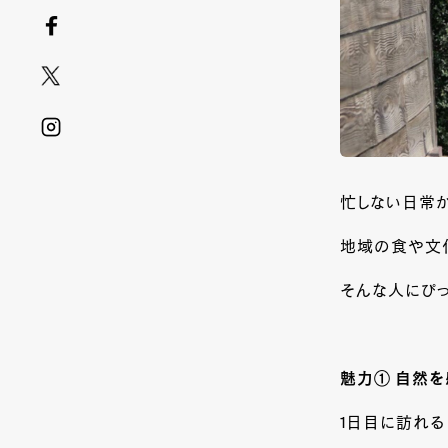
忙しない日常
地域の食や文
そんな人にぴ
魅力① 自然を
1
日目に訪れる