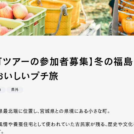
町ツアーの参加者募集】冬の福
おいしいプチ旅
R
県外
県最北端に位置し、宮城県との県境にある小さな町。
風情や養蚕住宅として使われていた古民家が残る、歴史や文化
。