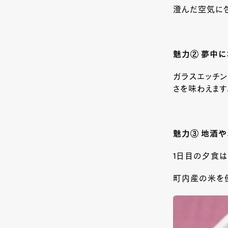
澄んだ空気に包
魅力② 夢中
ガラスエッチン
さを味わえます
魅力③ 地酒や
1
日目の夕食は
町内産の米を