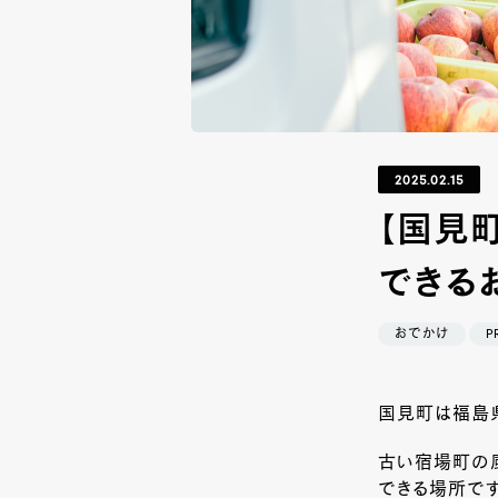
2025.02.15
【国見
できる
おでかけ
P
国見町は福島
古い宿場町の
できる場所です