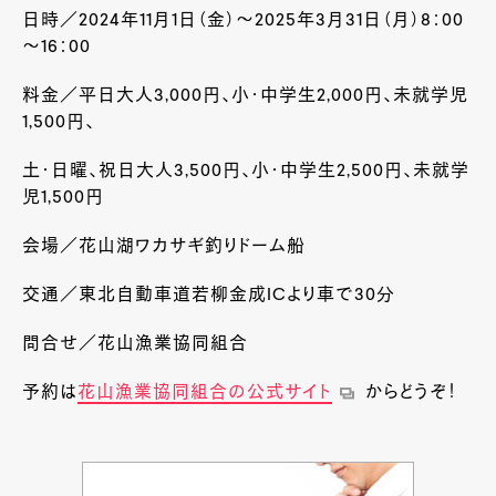
日時／2024年11
月
1
日（金）～
2025
年
3
月
31
日（月）
8
：
00
～
16
：
00
料金／平日大人
3,000
円、小・中学生
2,000
円、未就学児
1,500
円、
土・日曜、祝日大人
3,500
円、小・中学生
2,500
円、未就学
児
1,500
円
会場／花山湖ワカサギ釣りドーム船
交通／東北自動車道若柳金成
IC
より車で
30
分
問合せ／花山漁業協同組合
予約は
花山漁業協同組合の公式サイト
からどうぞ！