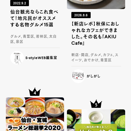
2022.9.2
仙台観光ならこれ食べ
2026.8.6
て！地元民がオススメ
【新店レポ】秋保におし
する名物グルメ15選
ゃれなカフェができま
した。その名も『AKIU
グルメ, 青葉区, 若林区, 太白
区, 泉区
Cafe』
新店・開店, グルメ, カフェ, ス
S-styleWEB編集室
イーツ, おでかけ, 青葉区
がしがし