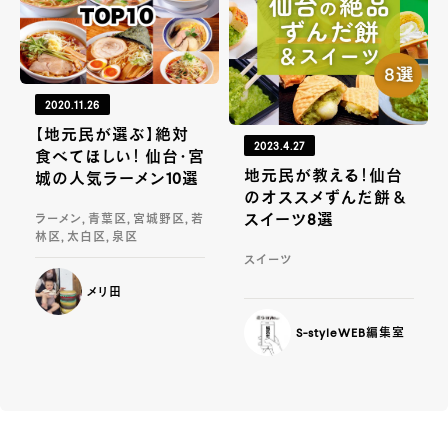
2020.11.26
【地元民が選ぶ】絶対
2023.4.27
食べてほしい！ 仙台・宮
地元民が教える！仙台
城の人気ラーメン10選
のオススメずんだ餅＆
スイーツ8選
ラーメン, 青葉区, 宮城野区, 若
林区, 太白区, 泉区
スイーツ
メリ田
S-styleWEB編集室