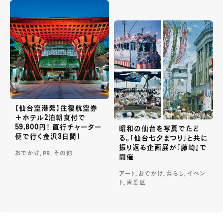
【仙台空港発】往復航空券
＋ホテル2泊朝食付で
59,800円！ 直行チャーター
昭和の仙台を写真でたど
便で行く金沢3日間！
る。「仙台七夕まつり」と共に
振り返る企画展が『藤崎』で
おでかけ, PR, その他
開催
アート, おでかけ, 暮らし, イベン
ト, 青葉区