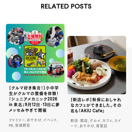
RELATED POSTS
【クルマ好き集合！】小中学
生がクルマの整備を体験！
「ジュニアメカニック2026
【新店レポ】秋保におしゃれ
in 東北」9月12日・13日に夢
なカフェができました。その
メッセみやぎで開催
名も『AKIU Cafe』
ファミリー, おでかけ, イベント,
新店・開店, グルメ, カフェ, スイ
PR, 宮城野区
ーツ, おでかけ, 青葉区