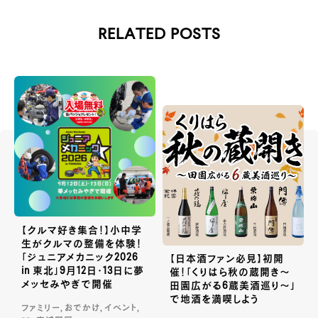
RELATED POSTS
【クルマ好き集合！】小中学
生がクルマの整備を体験！
「ジュニアメカニック2026
【日本酒ファン必見】初開
in 東北」9月12日・13日に夢
催！「くりはら秋の蔵開き〜
メッセみやぎで開催
田園広がる6蔵美酒巡り〜」
で地酒を満喫しよう
ファミリー, おでかけ, イベント,