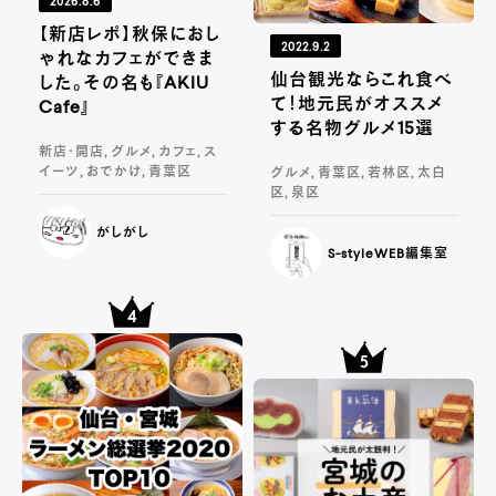
2026.8.6
【新店レポ】秋保におし
2022.9.2
ゃれなカフェができま
仙台観光ならこれ食べ
した。その名も『AKIU
て！地元民がオススメ
Cafe』
する名物グルメ15選
新店・開店, グルメ, カフェ, ス
イーツ, おでかけ, 青葉区
グルメ, 青葉区, 若林区, 太白
区, 泉区
がしがし
S-styleWEB編集室