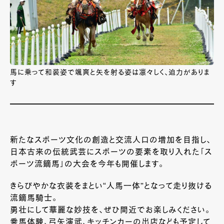
馬に乗って和装姿で颯爽と矢を射る姿は凛々しく、迫力がありま
す
新たなスポーツ文化の創造と交流人口の増加を目指し、
日本古来の伝統武芸にスポーツの要素を取り入れた「ス
ポーツ流鏑馬」の大会を今年も開催します。
きらびやかな衣装をまとい“人馬一体”となって走り抜ける
流鏑馬騎士。
勇壮にして華麗な妙技を、ぜひ間近でお楽しみください。
乗馬体験、弓矢演武、キッチンカーの出店なども予定して