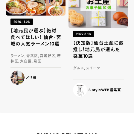
2020.11.26
【地元民が選ぶ】絶対
2022.3.16
食べてほしい！ 仙台・宮
【決定版】仙台土産に激
城の人気ラーメン10選
推し！地元民が選んだ
銘菓10選
ラーメン, 青葉区, 宮城野区, 若
林区, 太白区, 泉区
グルメ, スイーツ
メリ田
S-styleWEB編集室