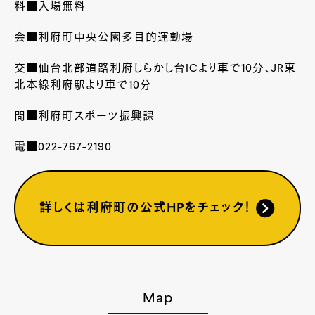
料■入場無料
会■利府町中央公園多目的運動場
交■仙台北部道路利府しらかし台ICより車で10分、JR東
北本線利府駅より車で10分
問■利府町スポーツ振興課
電■022-767-2190
詳しくは利府町の公式HPをチェック！
Map