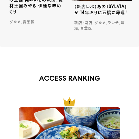
み企画 美味いもの沢山！食
材王国みやぎ 伊達な味め
【新店レポ】あの『SYLVIA』
ぐり
が 14年ぶりに五橋に帰還！
グルメ, 青葉区
新店・開店, グルメ, ランチ, 酒
場, 青葉区
ACCESS RANKING