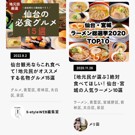
2022.9.2
仙台観光ならこれ食べ
2020.11.26
て！地元民がオススメ
【地元民が選ぶ】絶対
する名物グルメ15選
食べてほしい！ 仙台・宮
城の人気ラーメン10選
グルメ, 青葉区, 若林区, 太白
区, 泉区
ラーメン, 青葉区, 宮城野区, 若
林区, 太白区, 泉区
S-styleWEB編集室
メリ田