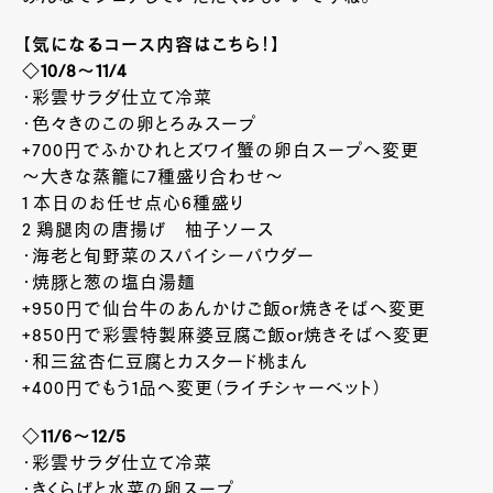
【気になるコース内容はこちら！】
◇10/8～11/4
・彩雲サラダ仕立て冷菜
・色々きのこの卵とろみスープ
+700円でふかひれとズワイ蟹の卵白スープへ変更
～大きな蒸籠に7種盛り合わせ～
1 本日のお任せ点心6種盛り
2 鶏腿肉の唐揚げ 柚子ソース
・海老と旬野菜のスパイシーパウダー
・焼豚と葱の塩白湯麺
+950円で仙台牛のあんかけご飯or焼きそばへ変更
+850円で彩雲特製麻婆豆腐ご飯or焼きそばへ変更
・和三盆杏仁豆腐とカスタード桃まん
+400円でもう1品へ変更（ライチシャーベット）
◇11/6～12/5
・彩雲サラダ仕立て冷菜
・きくらげと水菜の卵スープ