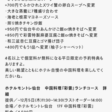
+700円でふかひれとズワイ蟹の卵白スープへ変更
・大きな蒸籠に7種盛り合わせ
・海老と根菜マヨネーズソース
・照り焼きチキン炒飯
+950円で仙台牛のあんかけご飯or焼きそばへ変更
+850円で彩雲特製麻婆豆腐ご飯or焼きそばへ変更
・和三盆杏仁豆腐とゴマ揚げ団子
+400円でもう1品へ変更（柚子シャーベット）
4名以上で個室料が無料になる平日限定の予約特典も
ありますよ。
美しい眺望とともにホテル自慢の中国料理を楽しんでく
ださいね。
ホテルモントレ仙台 中国料理『彩雲』ランチコース 詳
細
提供／~12月5日(木)11:30~14:30(ラストオーダー14:00)
会場／ホテルモントレ仙台 17F 中国料理『彩雲』