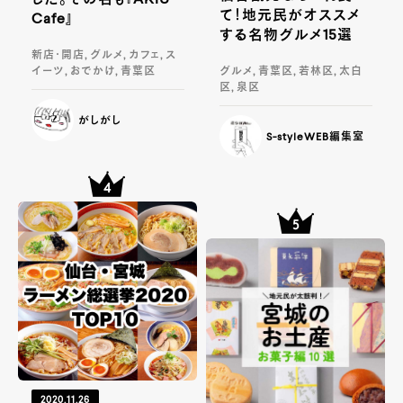
て！地元民がオススメ
Cafe』
する名物グルメ15選
新店・開店, グルメ, カフェ, ス
イーツ, おでかけ, 青葉区
グルメ, 青葉区, 若林区, 太白
区, 泉区
がしがし
S-styleWEB編集室
2020.11.26