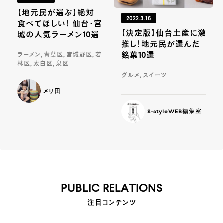
【地元民が選ぶ】絶対
2022.3.16
食べてほしい！ 仙台・宮
【決定版】仙台土産に激
城の人気ラーメン10選
推し！地元民が選んだ
銘菓10選
ラーメン, 青葉区, 宮城野区, 若
林区, 太白区, 泉区
グルメ, スイーツ
メリ田
S-styleWEB編集室
PUBLIC RELATIONS
注目コンテンツ