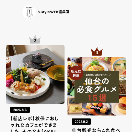
S-styleWEB編集室
2026.8.6
【新店レポ】秋保におし
2022.9.2
ゃれなカフェができま
仙台観光ならこれ食べ
した。その名も『AKIU