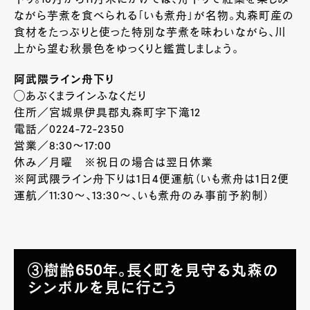
下り。10月から11月末にかけては、舟下りで紅葉を楽しみ
ながら芋煮を食べられる「いも煮舟」が名物。丸森町産の
食材をたっぷりと使った特別な芋煮を味わいながら、川
上から望む秋景色をゆっくりと鑑賞しましょう。
阿武隈ライン舟下り
◯あぶくまラインふなくだり
住所／宮城県伊具郡丸森町字下滝12
電話／0224-72-2350
営業／8:30～17:00
休み／月曜 ※祝日の場合は翌日休業
※阿武隈ライン舟下りは1日4便運航（いも煮舟は1日2便
運航／11:30～、13:30～、いも煮舟のみ事前予約制）
③樹齢650年。長く町を見守る丸森の
シンボルを見に行こう