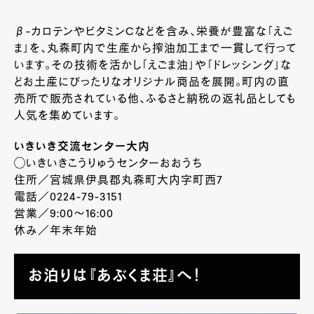
β-カロテンやビタミンCなどを含み、栄養が豊富な「えご
ま」を、丸森町内で生産から搾油加工まで一貫して行って
います。その技術を活かし「えごま油」や「ドレッシング」な
どお土産にぴったりなオリジナル商品を展開。町内の直
売所で販売されている他、ふるさと納税の返礼品としても
人気を集めています。
いきいき交流センター大内
◯いきいきこうりゅうセンターおおうち
住所／宮城県伊具郡丸森町大内字町西7
電話／0224-79-3151
営業／9:00～16:00
休み／年末年始
お泊りは『あぶくま荘』へ！