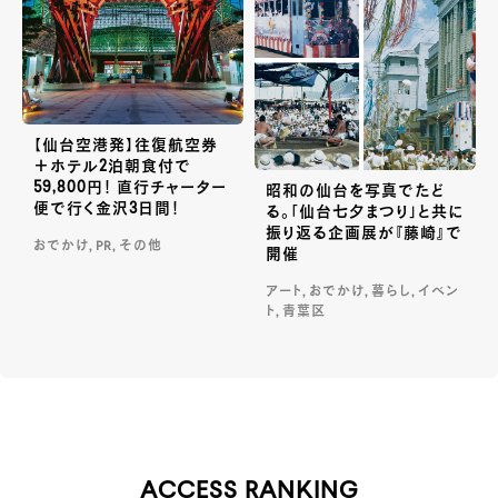
【仙台空港発】往復航空券
＋ホテル2泊朝食付で
59,800円！ 直行チャーター
昭和の仙台を写真でたど
便で行く金沢3日間！
る。「仙台七夕まつり」と共に
振り返る企画展が『藤崎』で
おでかけ, PR, その他
開催
アート, おでかけ, 暮らし, イベン
ト, 青葉区
ACCESS RANKING