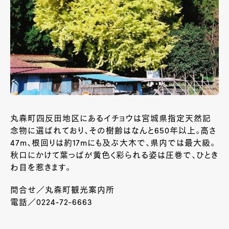
丸森町四反田地区にあるイチョウは宮城県指定天然記
念物に選ばれており、その樹齢はなんと650年以上。高さ
47m、根回りは約17mにも及ぶ大木で、県内では最大級。
秋口にかけて葉っぱが黄色く彩られる姿は圧巻で、ひとき
わ目を惹きます。
問合せ／丸森町観光案内所
電話／0224-72-6663