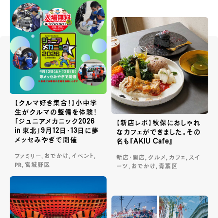
【クルマ好き集合！】小中学
生がクルマの整備を体験！
「ジュニアメカニック2026
【新店レポ】秋保におしゃれ
in 東北」9月12日・13日に夢
なカフェができました。その
メッセみやぎで開催
名も『AKIU Cafe』
ファミリー, おでかけ, イベント,
新店・開店, グルメ, カフェ, スイ
PR, 宮城野区
ーツ, おでかけ, 青葉区