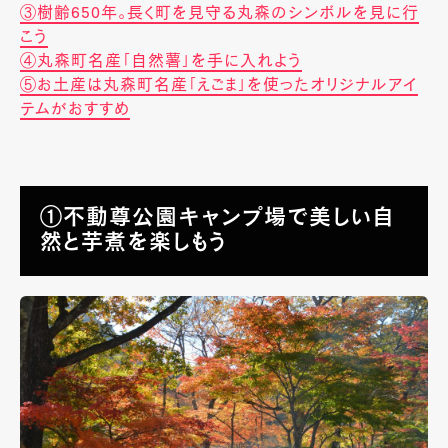
③樹齢650年。長く町を見守る丸森のシンボルを見に行
こう
④丸森町名産「自然薯」を手に入れよう
⑤お土産は丸森町名産「えごま」を使ったオリジナルアイ
テムがおすすめ
①不動尊公園キャンプ場で美しい自
然と芋煮を楽しもう