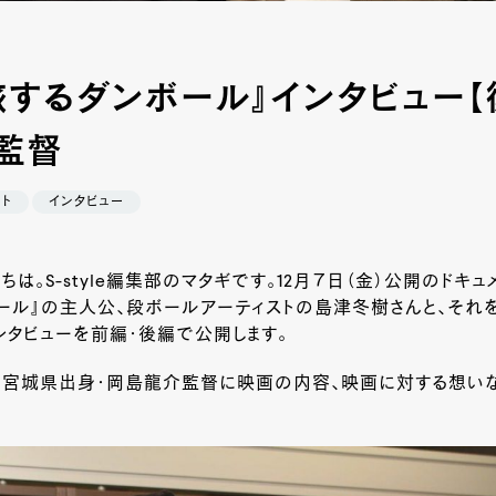
旅するダンボール』インタビュー【
監督
ト
インタビュー
ちは。
S-style
編集部のマタギです。
12
月７日（金）公開のドキュ
ール』の主人公、段ボールアーティストの島津冬樹さんと、それ
タビューを前編・後編で公開します。
、宮城県出身・岡島龍介監督に映画の内容、映画に対する想いな