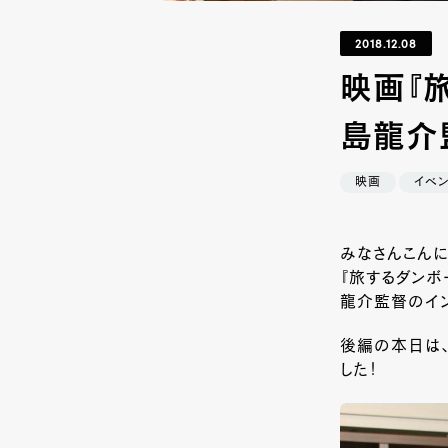
2018.12.08
映画『
島龍介
映画
イベン
みなさんこんに
『旅するダンボ
龍介監督のイン
後編の本日は
した！