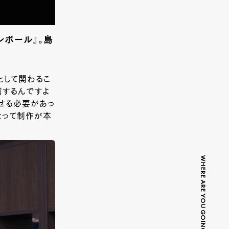
ボール』。島
として関わるこ
奮するんですよ
せる必要があっ
なって制作が本
WHERE ARE YOU GOING TODAY?