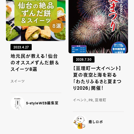
2023.4.27
地元民が教える！仙台
2026.7.30
のオススメずんだ餅＆
【亘理町一大イベント】
スイーツ8選
夏の夜空と海を彩る
「わたりふるさと夏まつ
スイーツ
り2026」開催！
イベント, PR, 亘理町
S-styleWEB編集室
癒しロボ