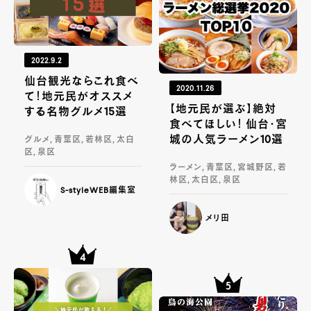
2022.9.2
仙台観光ならこれ食べ
2020.11.26
て！地元民がオススメ
【地元民が選ぶ】絶対
する名物グルメ15選
食べてほしい！ 仙台・宮
城の人気ラーメン10選
グルメ, 青葉区, 若林区, 太白
区, 泉区
ラーメン, 青葉区, 宮城野区, 若
林区, 太白区, 泉区
S-styleWEB編集室
メリ田