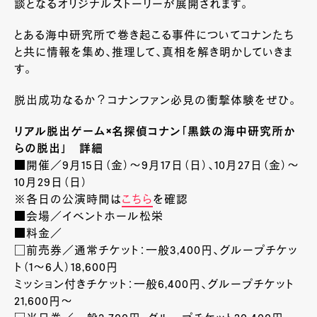
談となるオリジナルストーリーが展開されます。
とある海中研究所で巻き起こる事件についてコナンたち
と共に情報を集め、推理して、真相を解き明かしていきま
す。
脱出成功なるか？コナンファン必見の衝撃体験をぜひ。
リアル脱出ゲーム
×
名探偵コナン「黒鉄の海中研究所か
らの脱出」 詳細
■開催／9月
15
日（金）～
9
月
17
日（日）、
10
月
27
日（金）～
10
月
29
日（日）
※各日の公演時間は
こちら
を確認
■会場／イベントホール松栄
■料金／
□前売券／通常チケット：一般
3,400
円、グループチケッ
ト（
1
～
6
人）
18,600
円
ミッション付きチケット：一般
6,400
円、グループチケット
21,600
円～