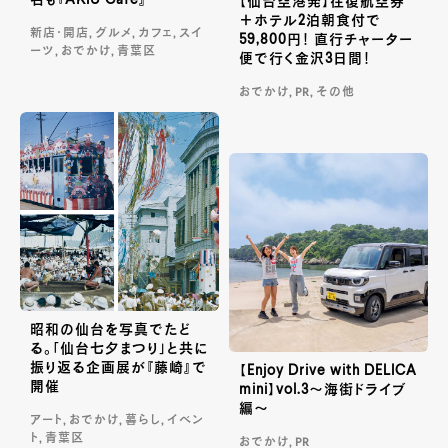
【仙台空港発】往復航空券
＋ホテル2泊朝食付で
新店・開店, グルメ, カフェ, スイ
59,800円！ 直行チャーター
ーツ, おでかけ, 青葉区
便で行く金沢3日間！
おでかけ, PR, その他
昭和の仙台を写真でたど
る。「仙台七夕まつり」と共に
振り返る企画展が『藤崎』で
【Enjoy Drive with DELICA
開催
mini】vol.3～海街ドライブ
編～
アート, おでかけ, 暮らし, イベン
ト, 青葉区
おでかけ, PR