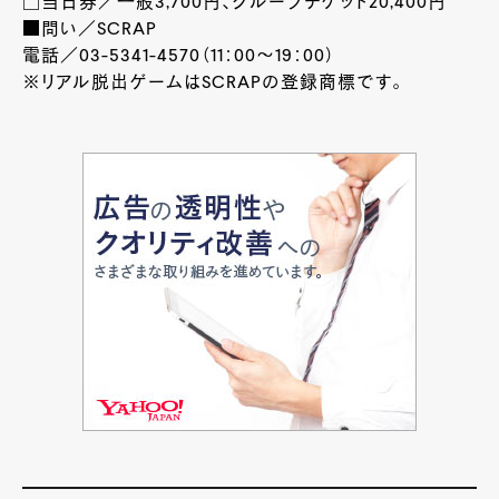
□当日券／一般
3,700
円、グループチケット
20,400
円
■問い／SCRAP
電話／03-5341-4570（
11
：
00
～
19
：
00
）
※リアル脱出ゲームはSCRAPの登録商標です。