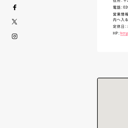
住所：〒
電話：026
営業情報
内へ入る
定休日：
HP：
htt