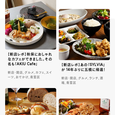
【新店レポ】秋保におしゃれ
なカフェができました。その
名も『AKIU Cafe』
【新店レポ】あの『SYLVIA』
が 14年ぶりに五橋に帰還！
新店・開店, グルメ, カフェ, スイ
ーツ, おでかけ, 青葉区
新店・開店, グルメ, ランチ, 酒
場, 青葉区