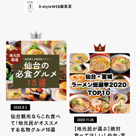
S-styleWEB編集室
2022.9.2
仙台観光ならこれ食べ
2020.11.26
て！地元民がオススメ
【地元民が選ぶ】絶対
する名物グルメ15選
食べてほしい！ 仙台・宮