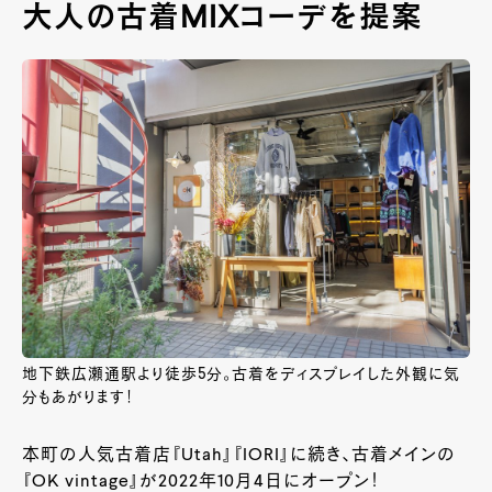
大人の古着
MIX
コーデを提案
地下鉄広瀬通駅より徒歩5分。古着をディスプレイした外観に気
分もあがります！
本町の人気古着店『
Utah
』『
IORI
』に続き、古着メインの
『OK vintage』が2022年10月4日にオープン！