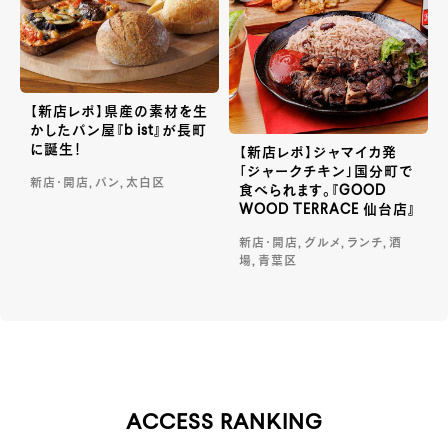
【新店レポ】県産の素材を生
かしたパン屋『b ist』が長町
に誕生！
【新店レポ】ジャマイカ発
「ジャークチキン」国分町で
新店・開店, パン, 太白区
食べられます。『GOOD
WOOD TERRACE 仙台店』
新店・開店, グルメ, ランチ, 酒
場, 青葉区
ACCESS RANKING