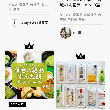
城の人気ラーメン10選
グルメ, 青葉区, 若林区, 太白
区, 泉区
ラーメン, 青葉区, 宮城野区, 若
林区, 太白区, 泉区
S-styleWEB編集室
メリ田
2023.4.27