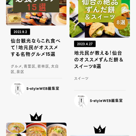
2022.9.2
仙台観光ならこれ食べ
2023.4.27
て！地元民がオススメ
地元民が教える！仙台
する名物グルメ15選
のオススメずんだ餅＆
スイーツ8選
グルメ, 青葉区, 若林区, 太白
区, 泉区
スイーツ
S-styleWEB編集室
S-styleWEB編集室