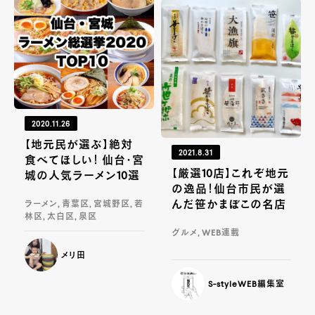
2020.11.26
【地元民が選ぶ】絶対
2021.8.31
食べてほしい！ 仙台・宮
【厳選10店】これぞ地元
城の人気ラーメン10選
の逸品！仙台市民が選
んだ笹かまぼこの名店
ラーメン, 青葉区, 宮城野区, 若
林区, 太白区, 泉区
グルメ, WEB連載
メリ田
S-styleWEB編集室