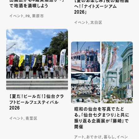
【夏のお楽しみ】夜の動物園
で地酒を満喫しよう
へ！「ナイトズージアム
2026」
イベント, PR, 栗原市
イベント, 太白区
【夏だ！ビールだ！】仙台クラ
フトビールフェスティバル
2026
昭和の仙台を写真でたど
る。「仙台七夕まつり」と共に
イベント, 青葉区
振り返る企画展が『藤崎』で
開催
アート, おでかけ, 暮らし, イベン