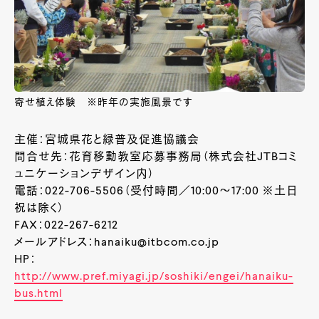
寄せ植え体験 ※昨年の実施風景です
主催：宮城県花と緑普及促進協議会
問合せ先：花育移動教室応募事務局（株式会社JTBコミ
ュニケーションデザイン内）
電話：022-706-5506（受付時間／10:00～17:00 ※土日
祝は除く）
FAX：022-267-6212
メールアドレス：hanaiku@itbcom.co.jp
HP：
http://www.pref.miyagi.jp/soshiki/engei/hanaiku-
bus.html