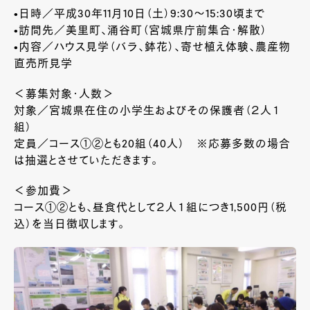
•日時／平成30年11月10日（土）9:30～15:30頃まで
•訪問先／美里町、涌谷町（宮城県庁前集合・解散）
•内容／ハウス見学（バラ、鉢花）、寄せ植え体験、農産物
直売所見学
＜募集対象・人数＞
対象／宮城県在住の小学生およびその保護者（２人１
組）
定員／コース①②とも20組（40人） ※応募多数の場合
は抽選とさせていただきます。
＜参加費＞
コース①②とも、昼食代として２人１組につき1,500円（税
込）を当日徴収します。