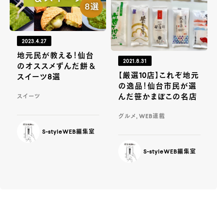
2023.4.27
地元民が教える！仙台
2021.8.31
のオススメずんだ餅＆
【厳選10店】これぞ地元
スイーツ8選
の逸品！仙台市民が選
んだ笹かまぼこの名店
スイーツ
グルメ, WEB連載
S-styleWEB編集室
S-styleWEB編集室