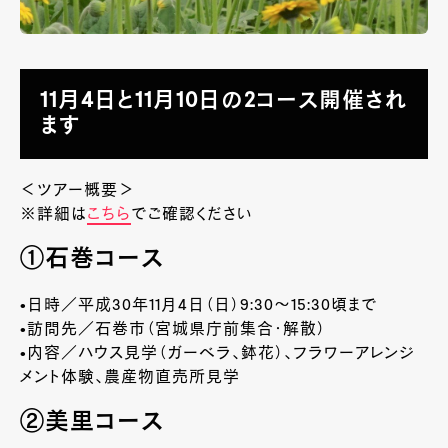
11月4日と11月10日の2コース開催され
ます
＜ツアー概要＞
※詳細は
こちら
でご確認ください
①石巻コース
•日時／平成30年11月4日（日）9:30～15:30頃まで
•訪問先／石巻市（宮城県庁前集合・解散）
•内容／ハウス見学（ガーベラ、鉢花）、フラワーアレンジ
メント体験、農産物直売所見学
②美里コース