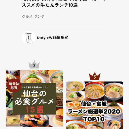
ススメの牛たんランチ10選
グルメ, ランチ
S-styleWEB編集室