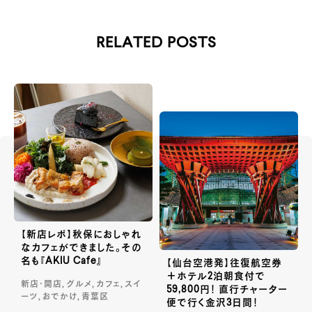
RELATED POSTS
【新店レポ】秋保におしゃれ
なカフェができました。その
名も『AKIU Cafe』
【仙台空港発】往復航空券
＋ホテル2泊朝食付で
新店・開店, グルメ, カフェ, スイ
59,800円！ 直行チャーター
ーツ, おでかけ, 青葉区
便で行く金沢3日間！