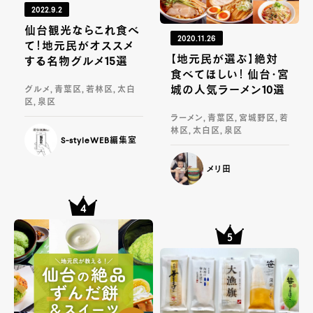
2022.9.2
仙台観光ならこれ食べ
2020.11.26
て！地元民がオススメ
【地元民が選ぶ】絶対
する名物グルメ15選
食べてほしい！ 仙台・宮
城の人気ラーメン10選
グルメ, 青葉区, 若林区, 太白
区, 泉区
ラーメン, 青葉区, 宮城野区, 若
林区, 太白区, 泉区
S-styleWEB編集室
メリ田