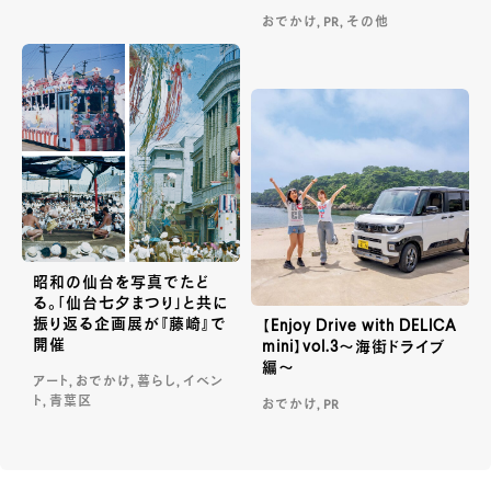
おでかけ, PR, その他
昭和の仙台を写真でたど
る。「仙台七夕まつり」と共に
振り返る企画展が『藤崎』で
【Enjoy Drive with DELICA
開催
mini】vol.3～海街ドライブ
編～
アート, おでかけ, 暮らし, イベン
ト, 青葉区
おでかけ, PR