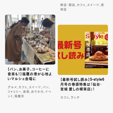
新店・開店, カフェ, スイーツ, 若
林区
【パン、お菓子、コーヒーに
音楽も！】塩竈の港が心地よ
いマルシェ会場に
【最新号試し読み】S-style6
月号の巻頭特集は「仙台・
グルメ, カフェ, スイーツ, パン,
宮城 愛しの喫茶店」！
ファミリー, 音楽, おでかけ, イベ
ント, 塩竈市
カフェ, ランチ