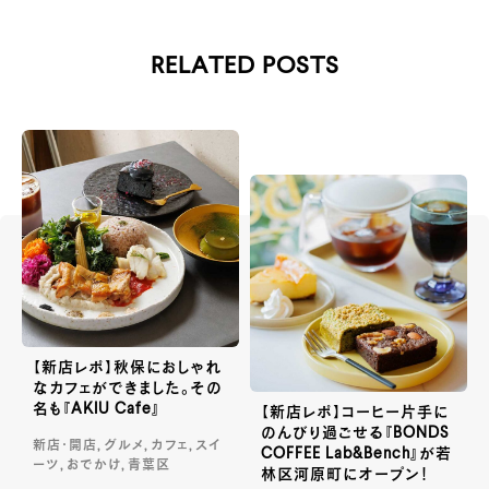
RELATED POSTS
【新店レポ】秋保におしゃれ
なカフェができました。その
名も『AKIU Cafe』
【新店レポ】コーヒー片手に
のんびり過ごせる『BONDS
新店・開店, グルメ, カフェ, スイ
COFFEE Lab&Bench』が若
ーツ, おでかけ, 青葉区
林区河原町にオープン！