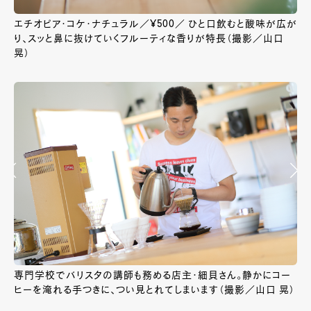
エチオピア・コケ・ナチュラル／¥500／ ひと口飲むと酸味が広が
り、スッと鼻に抜けていくフルーティな香りが特長（撮影／山口
晃）
専門学校でバリスタの講師も務める店主・細貝さん。静かにコー
ヒーを淹れる手つきに、つい見とれてしまいます（撮影／山口 晃）