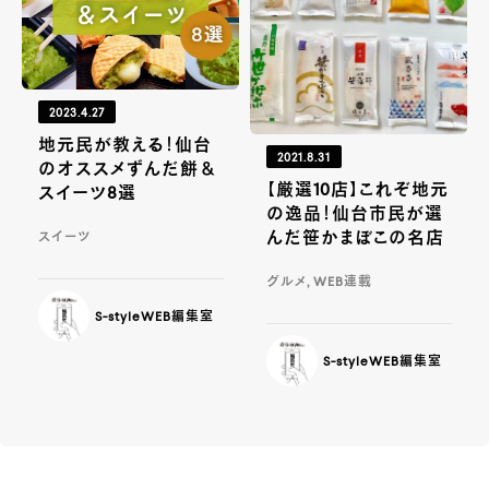
2023.4.27
地元民が教える！仙台
2021.8.31
のオススメずんだ餅＆
【厳選10店】これぞ地元
スイーツ8選
の逸品！仙台市民が選
んだ笹かまぼこの名店
スイーツ
グルメ, WEB連載
S-styleWEB編集室
S-styleWEB編集室