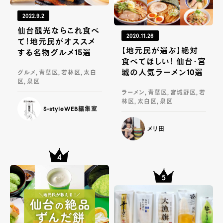
2022.9.2
仙台観光ならこれ食べ
2020.11.26
て！地元民がオススメ
【地元民が選ぶ】絶対
する名物グルメ15選
食べてほしい！ 仙台・宮
城の人気ラーメン10選
グルメ, 青葉区, 若林区, 太白
区, 泉区
ラーメン, 青葉区, 宮城野区, 若
林区, 太白区, 泉区
S-styleWEB編集室
メリ田