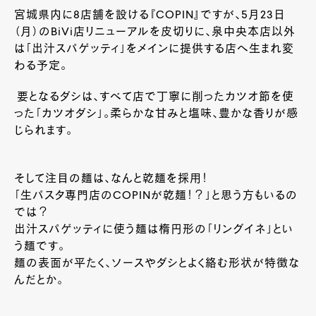
宮城県内に8店舗を設ける『
COPIN
』ですが、
5
月
23
日
（月）の
BiVi
店リニューアルを皮切りに、泉中央本店以外
は「出汁スパゲッティ」をメインに提供する店へ生まれ変
わる予定。
要となるダシは、すべて店で丁寧に削ったカツオ節を使
った「カツオダシ」。柔らかな甘みと塩味、豊かな香りが感
じられます。
そして注目の麺は、なんと乾麺を採用！
「生パスタ専門店の
COPIN
が乾麺！？」と思う方もいるの
では？
出汁スパゲッティに使う麺は楕円形の「リングイネ」とい
う麺です。
麺の表面が平たく、ソースやダシとよく絡む形状が特徴な
んだとか。