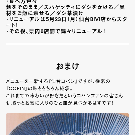
・食べ方色々
麺をそのまま／スパゲッティにダシをかける／具
材をご飯に乗せる／ダシ茶漬け
・リニューアルは5月23日（月）仙台BiVi店からスタ
ート！
・その後、県内6店舗で続々リニューアル！
おまけ
メニューを一新する『仙台コパン』ですが、従来の
『COPIN』の味ももちろん継承。
これまでの味わいが好きだというコパンファンの皆さん
も、きっとお気に入りのひと皿が見つかるはずです！