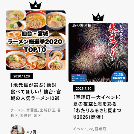
2020.11.26
【地元民が選ぶ】絶対
2026.7.30
食べてほしい！ 仙台・宮
【亘理町一大イベント】
城の人気ラーメン10選
夏の夜空と海を彩る
「わたりふるさと夏まつ
ラーメン, 青葉区, 宮城野区, 若
林区, 太白区, 泉区
り2026」開催！
イベント, PR, 亘理町
メリ田