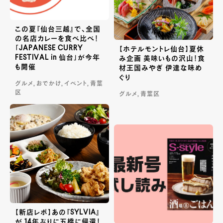
この夏『仙台三越』で、全国
の名店カレーを食べ比べ！
「JAPANESE CURRY
【ホテルモントレ仙台】夏休
FESTIVAL in 仙台」が今年
み企画 美味いもの沢山！食
も開催
材王国みやぎ 伊達な味め
ぐり
グルメ, おでかけ, イベント, 青葉
区
グルメ, 青葉区
【新店レポ】あの『SYLVIA』
が 14年ぶりに五橋に帰還！