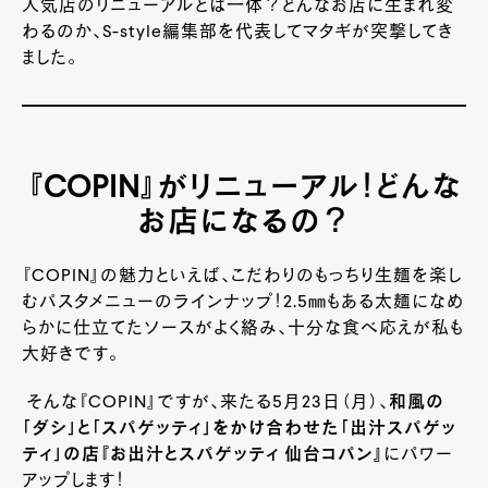
人気店のリニューアルとは一体？どんなお店に生まれ変
わるのか、
S-style
編集部を代表してマタギが突撃してき
ました。
『COPIN』がリニューアル！どんな
お店になるの？
『
COPIN
』の魅力といえば、こだわりのもっちり生麺を楽し
むパスタメニューのラインナップ！
2.5
㎜もある太麺になめ
らかに仕立てたソースがよく絡み、十分な食べ応えが私も
大好きです。
そんな『
COPIN
』ですが、来たる
5
月
23
日（月）、
和風の
「ダシ」と「スパゲッティ」をかけ合わせた「出汁スパゲッ
ティ」の店『お出汁とスパゲッティ 仙台コパン』
にパワー
アップします！