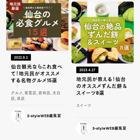
2022.9.2
仙台観光ならこれ食べ
2023.4.27
て！地元民がオススメ
地元民が教える！仙台
する名物グルメ15選
のオススメずんだ餅＆
スイーツ8選
グルメ, 青葉区, 若林区, 太白
区, 泉区
スイーツ
S-styleWEB編集室
S-styleWEB編集室