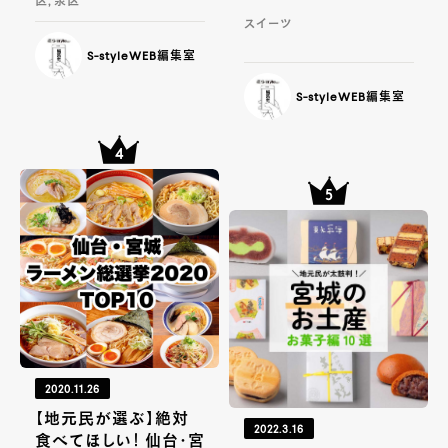
区, 泉区
スイーツ
S-styleWEB編集室
S-styleWEB編集室
2020.11.26
【地元民が選ぶ】絶対
2022.3.16
食べてほしい！ 仙台・宮