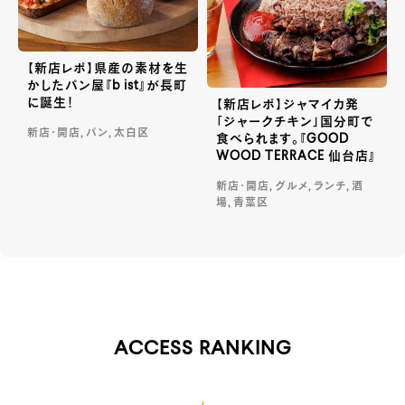
【新店レポ】県産の素材を生
かしたパン屋『b ist』が長町
に誕生！
【新店レポ】ジャマイカ発
「ジャークチキン」国分町で
新店・開店, パン, 太白区
食べられます。『GOOD
WOOD TERRACE 仙台店』
新店・開店, グルメ, ランチ, 酒
場, 青葉区
ACCESS RANKING