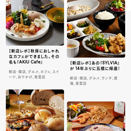
【新店レポ】秋保におしゃれ
なカフェができました。その
名も『AKIU Cafe』
【新店レポ】あの『SYLVIA』
が 14年ぶりに五橋に帰還！
新店・開店, グルメ, カフェ, スイ
ーツ, おでかけ, 青葉区
新店・開店, グルメ, ランチ, 酒
場, 青葉区