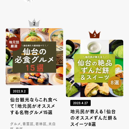
2022.9.2
仙台観光ならこれ食べ
2023.4.27
て！地元民がオススメ
地元民が教える！仙台
する名物グルメ15選
のオススメずんだ餅＆
スイーツ8選
グルメ, 青葉区, 若林区, 太白