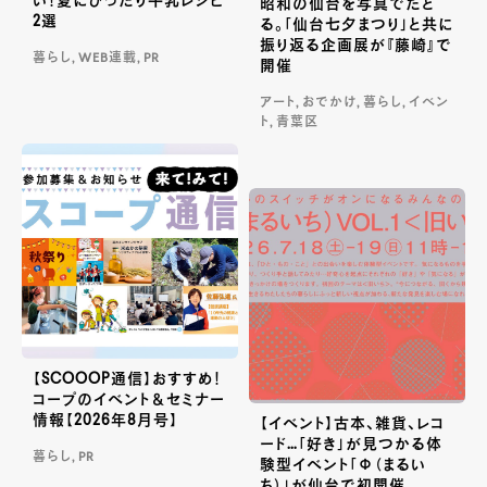
い！夏にぴったり牛乳レシピ
昭和の仙台を写真でたど
2選
る。「仙台七夕まつり」と共に
振り返る企画展が『藤崎』で
暮らし, WEB連載, PR
開催
アート, おでかけ, 暮らし, イベン
ト, 青葉区
【SCOOOP通信】おすすめ！
コープのイベント＆セミナー
情報【2026年8月号】
【イベント】古本、雑貨、レコ
ード…「好き」が見つかる体
暮らし, PR
験型イベント「Φ（まるい
ち）」が仙台で初開催