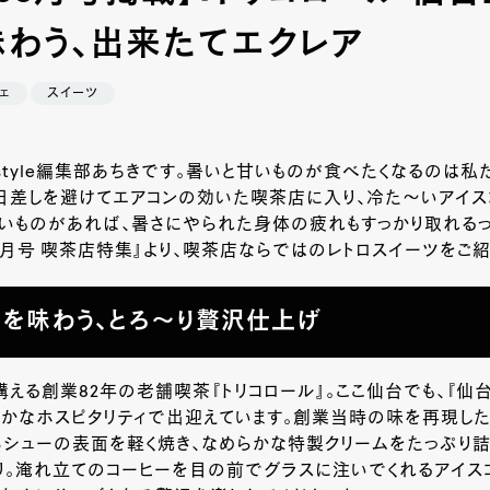
味わう、出来たてエクレア
ェ
スイーツ
-style編集部あちきです。暑いと甘いものが食べたくなるのは私
日差しを避けてエアコンの効いた喫茶店に入り、冷た～いアイス
いものがあれば、暑さにやられた身体の疲れもすっかり取れるっ
yle8月号 喫茶店特集』より、喫茶店ならではのレトロスイーツをご
を味わう、とろ～り贅沢仕上げ
構える創業
82
年の老舗喫茶『トリコロール』。ここ仙台でも、『仙
かなホスピタリティで出迎えています。創業当時の味を再現した
シューの表面を軽く焼き、なめらかな特製クリームをたっぷり詰
り。淹れ立てのコーヒーを目の前でグラスに注いでくれるアイス