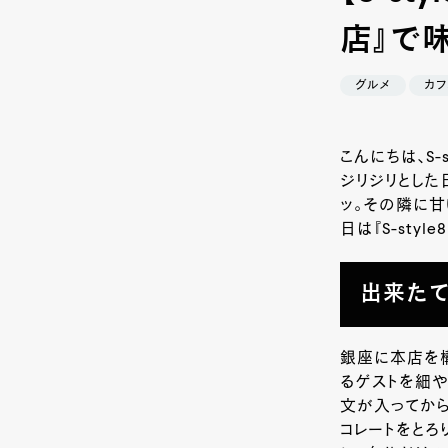
店』で
グルメ
カフ
こんにちは、S
ジリジリとした
ッ。その隣に甘
日は『S-st
出来たて
銀座に本店を
るゲストを細や
文が入ってから
コレートをとろ