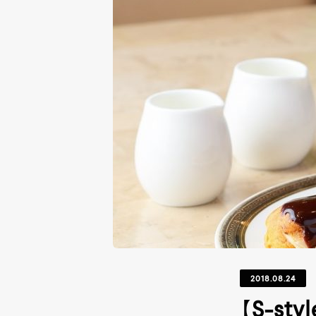
2018.08.24
【S-s