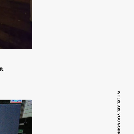
地。
WHERE ARE YOU GOING TODAY?