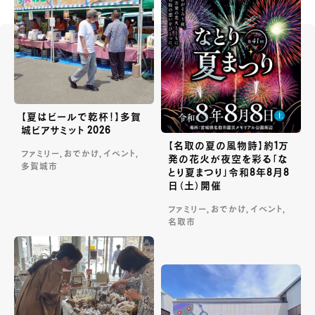
【夏はビールで乾杯！】多賀
城ビアサミット 2026
【名取の夏の風物詩】約1万
ファミリー, おでかけ, イベント,
発の花火が夜空を彩る「な
多賀城市
とり夏まつり」令和8年8月8
日（土）開催
ファミリー, おでかけ, イベント,
名取市