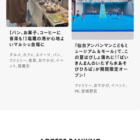
【パン、お菓子、コーヒーに
音楽も！】塩竈の港が心地よ
いマルシェ会場に
『仙台アンパンマンこどもミ
ュージアム＆モール』で、こ
グルメ, カフェ, スイーツ, パン,
の夏はびしょ濡れに！「ばい
ファミリー, 音楽, おでかけ, イベ
きんまんのいたずら水あそ
ント, 塩竈市
びひろば」が期間限定オー
プン！
ファミリー, おでかけ, イベント,
PR, 宮城野区