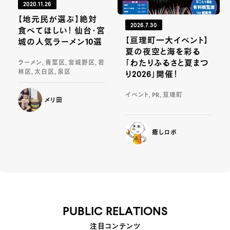
2020.11.26
【地元民が選ぶ】絶対
2026.7.30
食べてほしい！ 仙台・宮
【亘理町一大イベント】
城の人気ラーメン10選
夏の夜空と海を彩る
「わたりふるさと夏まつ
ラーメン, 青葉区, 宮城野区, 若
林区, 太白区, 泉区
り2026」開催！
イベント, PR, 亘理町
メリ田
癒しロボ
PUBLIC RELATIONS
注目コンテンツ