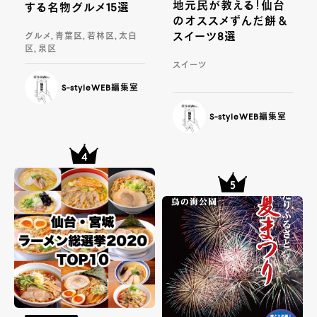
地元民が教える！仙台
する名物グルメ15選
のオススメずんだ餅＆
スイーツ8選
グルメ, 青葉区, 若林区, 太白
区, 泉区
スイーツ
S-styleWEB編集室
S-styleWEB編集室