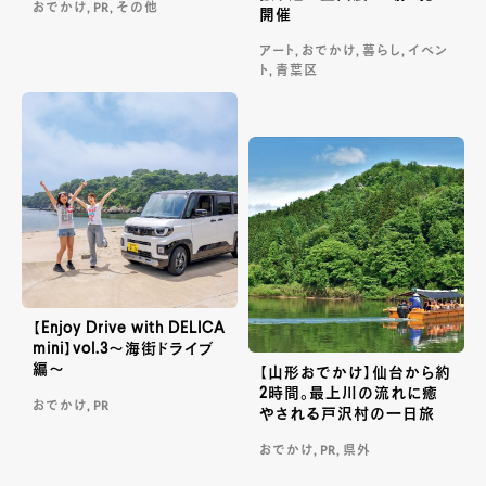
おでかけ, PR, その他
開催
アート, おでかけ, 暮らし, イベン
ト, 青葉区
【Enjoy Drive with DELICA
mini】vol.3～海街ドライブ
編～
【山形おでかけ】仙台から約
2時間。最上川の流れに癒
おでかけ, PR
やされる戸沢村の一日旅
おでかけ, PR, 県外