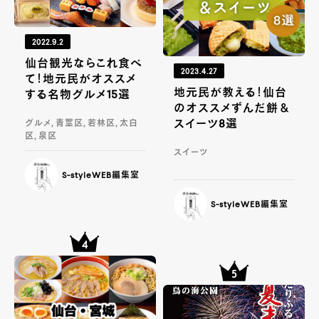
2022.9.2
仙台観光ならこれ食べ
2023.4.27
て！地元民がオススメ
地元民が教える！仙台
する名物グルメ15選
のオススメずんだ餅＆
スイーツ8選
グルメ, 青葉区, 若林区, 太白
区, 泉区
スイーツ
S-styleWEB編集室
S-styleWEB編集室