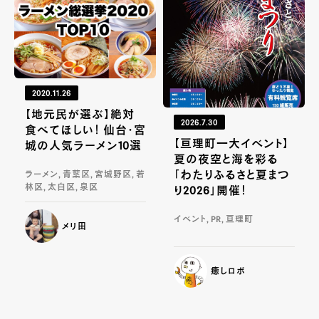
2020.11.26
【地元民が選ぶ】絶対
2026.7.30
食べてほしい！ 仙台・宮
【亘理町一大イベント】
城の人気ラーメン10選
夏の夜空と海を彩る
「わたりふるさと夏まつ
ラーメン, 青葉区, 宮城野区, 若
林区, 太白区, 泉区
り2026」開催！
イベント, PR, 亘理町
メリ田
癒しロボ