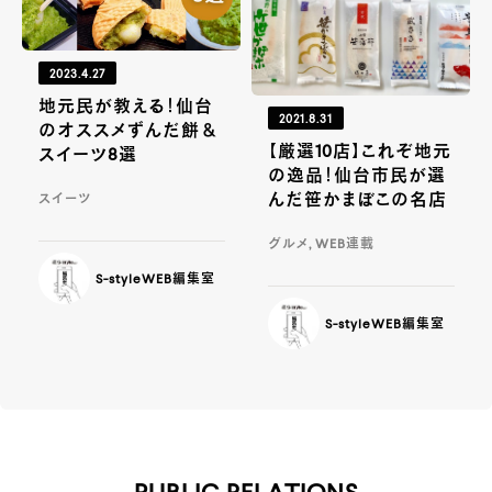
2023.4.27
地元民が教える！仙台
2021.8.31
のオススメずんだ餅＆
【厳選10店】これぞ地元
スイーツ8選
の逸品！仙台市民が選
んだ笹かまぼこの名店
スイーツ
グルメ, WEB連載
S-styleWEB編集室
S-styleWEB編集室