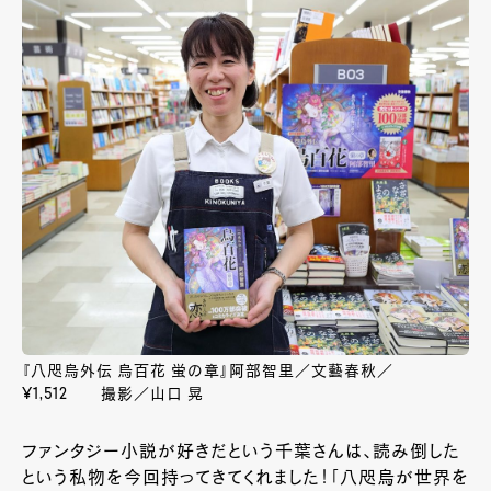
『八咫烏外伝 烏百花 蛍の章』阿部智里／文藝春秋／
¥1,512 撮影／山口 晃
ファンタジー小説が好きだという千葉さんは、読み倒した
という私物を今回持ってきてくれました！「八咫烏が世界を