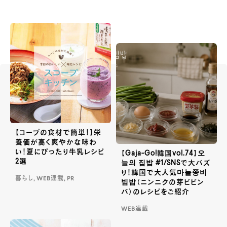
【コープの食材で簡単！】栄
養価が高く爽やかな味わ
い！夏にぴったり牛乳レシピ
【Gaja-Go!韓国vol.74】오
2選
늘의 집밥 #1/SNSで大バズ
り！韓国で大人気마늘쫑비
暮らし, WEB連載, PR
빔밥（ニンニクの芽ビビン
バ）のレシピをご紹介
WEB連載