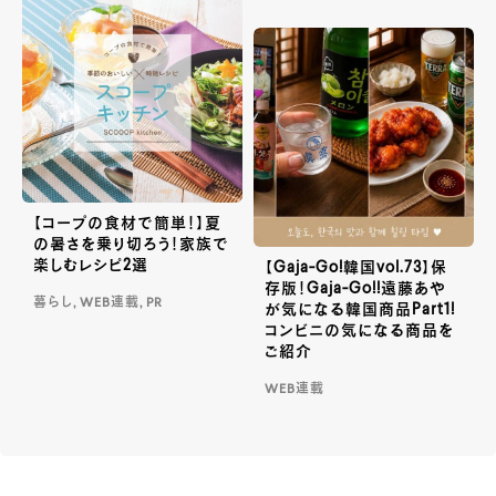
【コープの食材で簡単！】夏
の暑さを乗り切ろう！家族で
楽しむレシピ2選
【Gaja-Go!韓国vol.73】保
存版！Gaja-Go!!遠藤あや
暮らし, WEB連載, PR
が気になる韓国商品Part1!
コンビニの気になる商品を
ご紹介
WEB連載