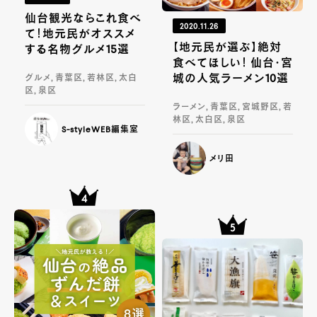
仙台観光ならこれ食べ
2020.11.26
て！地元民がオススメ
【地元民が選ぶ】絶対
する名物グルメ15選
食べてほしい！ 仙台・宮
城の人気ラーメン10選
グルメ, 青葉区, 若林区, 太白
区, 泉区
ラーメン, 青葉区, 宮城野区, 若
林区, 太白区, 泉区
S-styleWEB編集室
メリ田