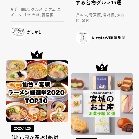
する名物グルメ15選
新店・開店, グルメ, カフェ, ス
イーツ, おでかけ, 青葉区
グルメ, 青葉区, 若林区, 太白
区, 泉区
がしがし
S-styleWEB編集室
2020.11.26
【地元民が選ぶ】絶対