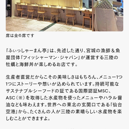
席は全６席です
『ふぃっしゃーまん亭』は、先述した通り、
宮城の漁師＆魚
屋団体『フィッシャーマン・ジャパン』が運営する三陸の
牡蠣と海鮮丼が楽しめるお店です。
生産者直営だからこその美味しさはもちろん、メニュー
1
つ
1
つにストーリーや想いが込められています。持続可能な
サステナブルシーフードの証である国際認証
MSC、
ASC（※）
を取得した水産物を使ったメニューやハラル醤
油なども味わえます。世界への東北の玄関口である『仙台
空港』から、たくさんの人が三陸の素晴らしい水産物を楽
しむことができますよ。