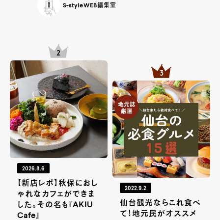
S-styleWEB編集室
2026.8.6
【新店レポ】秋保におし
2022.9.2
ゃれなカフェができま
仙台観光ならこれ食べ
した。その名も『AKIU
て！地元民がオススメ
Cafe』