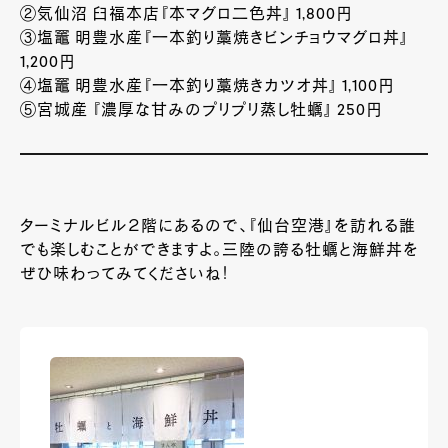
②気仙沼 臼福本店『本マグロ二色丼』 1,800円
③塩竈 明豊水産『一本釣り藁焼きビンチョウマグロ丼』
1,200円
④塩竈 明豊水産『一本釣り藁焼きカツオ丼』 1,100円
⑤宮城産 『濃厚な甘みのプリプリ蒸し牡蠣』 250円
ターミナルビル２階にあるので、『仙台空港』を訪れる誰
でも楽しむことができますよ。三陸の誇る牡蠣と海鮮丼を
ぜひ味わってみてくださいね！