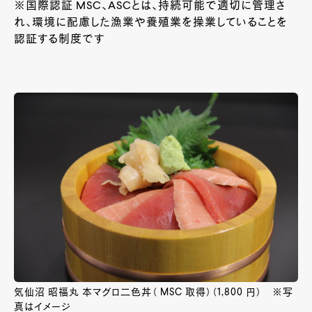
※国際認証
MSC、ASC
とは、持続可能で適切に管理さ
れ、環境に配慮した漁業や養殖業を操業していることを
認証する制度です
気仙沼 昭福丸 本マグロ二色丼（ MSC 取得）（1,800 円） ※写
真はイメージ