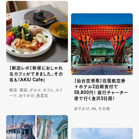
【新店レポ】秋保におしゃれ
なカフェができました。その
名も『AKIU Cafe』
【仙台空港発】往復航空券
＋ホテル2泊朝食付で
新店・開店, グルメ, カフェ, スイ
59,800円！ 直行チャーター
ーツ, おでかけ, 青葉区
便で行く金沢3日間！
おでかけ, PR, その他