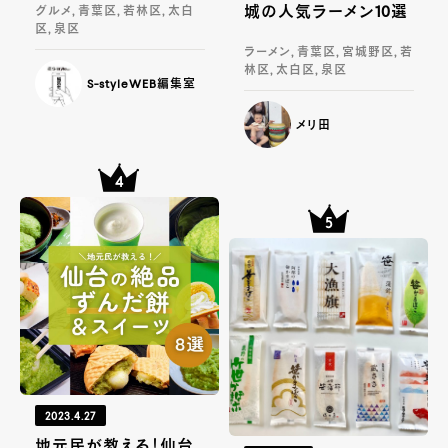
城の人気ラーメン10選
グルメ, 青葉区, 若林区, 太白
区, 泉区
ラーメン, 青葉区, 宮城野区, 若
林区, 太白区, 泉区
S-styleWEB編集室
メリ田
2023.4.27
地元民が教える！仙台