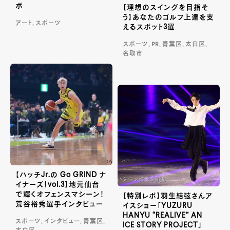
ボ
【理想のスイングを目指そ
う】あなたのゴルフ上達を支
アート, スポーツ
えるスポット3選
スポーツ, PR, 青葉区, 太白区,
名取市
【ハッチJr.の Go GRIND ナ
イナーズ！vol.3】地元仙台
で輝くオフェンスマシーン！
【特別レポ】羽生結弦さんア
荒谷裕秀選手インタビュー
イスショー「YUZURU
HANYU “REALIVE” AN
スポーツ, インタビュー, 青葉区,
ICE STORY PROJECT」