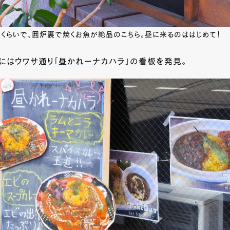
うくらいで、囲炉裏で焼くお魚が絶品のこちら。昼に来るのははじめて！
にはウワサ通り「昼かれーナカハラ」の看板を発見。