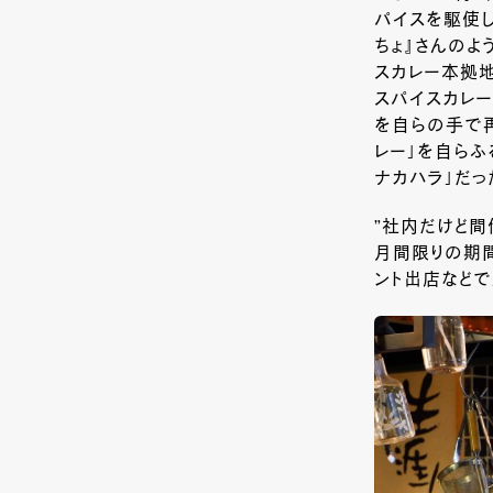
パイスを駆使
ちょ』さんの
スカレー本拠
スパイスカレ
を自らの手で再
レー」を自らふ
ナカハラ」だっ
”社内だけど間
月間限りの期間
ント出店などで