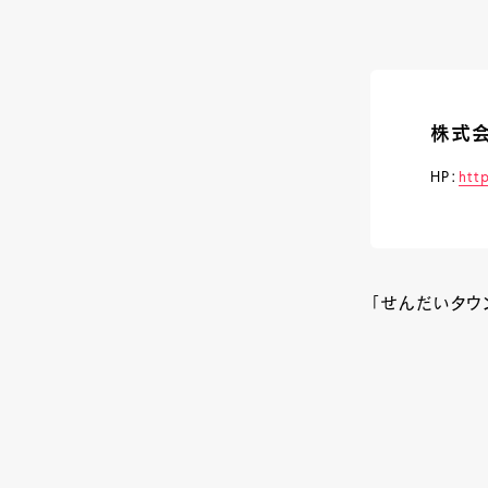
株式会
HP：
htt
「せんだいタウン