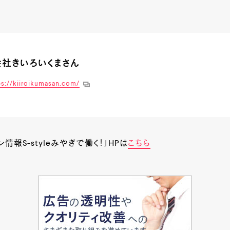
社きいろいくまさん
ps://kiiroikumasan.com/
情報S-styleみやぎで働く！」HPは
こちら