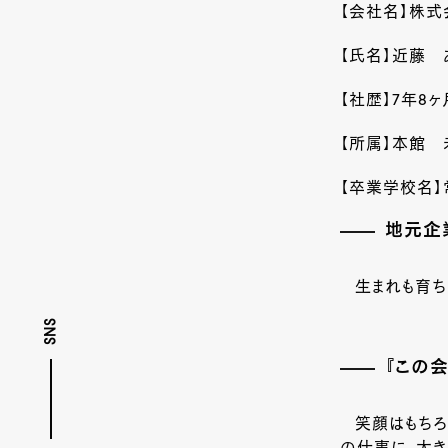
【会社名】株式
【氏名】近藤 
【社歴】
7
年
8
ヶ
【所属】本館 
【卒業学校名
地元企
生まれも育ち
SNS
『この
笑顔はもちろ