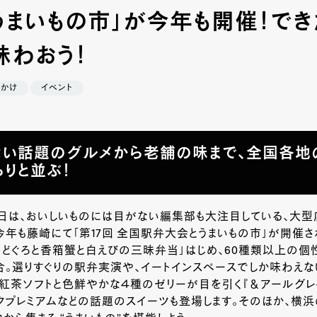
うまいもの市」が今年も開催！で
味わおう！
でかけ
イベント
い話題のグルメから老舗の味まで、全国各地
らりと並ぶ！
今日は、おいしいものには目がない編集部も大注目している、大
今年も藤崎にて「第17回 全国駅弁大会とうまいもの市」が開催さ
のどぐろと香箱蟹と白えびの三昧弁当」はじめ、60種類以上の個
。選りすぐりの駅弁実演や、イートインスペースでしか味わえな
紅茶ソフトと色鮮やかな４種のゼリーが目を引く『＆アールグレ
クプレミアムなどの話題のスイーツも登場します。そのほか、横