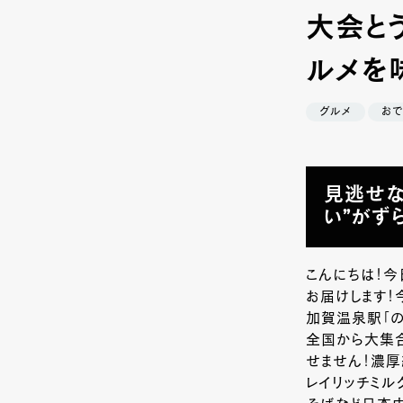
大会と
ルメを
グルメ
お
見逃せな
い”がず
こんにちは！
お届けします！
加賀温泉駅「
全国から大集合
せません！濃厚
レイリッチミル