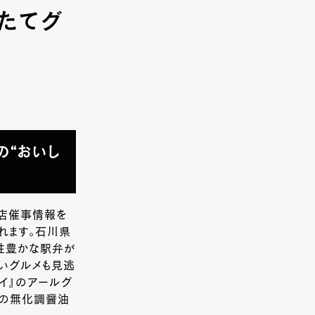
きたてグ
の“おいし
型店催事情報を
れます。石川県
性豊かな駅弁が
いグルメも見逃
イ』のアールグ
浜の無化調醤油