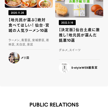
2020.11.26
【地元民が選ぶ】絶対
2022.3.16
食べてほしい！ 仙台・宮
【決定版】仙台土産に激
城の人気ラーメン10選
推し！地元民が選んだ
銘菓10選
ラーメン, 青葉区, 宮城野区, 若
林区, 太白区, 泉区
グルメ, スイーツ
メリ田
S-styleWEB編集室
PUBLIC RELATIONS