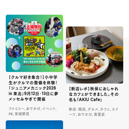
【クルマ好き集合！】小中学
生がクルマの整備を体験！
「ジュニアメカニック2026
【新店レポ】秋保におしゃれ
in 東北」9月12日・13日に夢
なカフェができました。その
メッセみやぎで開催
名も『AKIU Cafe』
ファミリー, おでかけ, イベント,
新店・開店, グルメ, カフェ, スイ
PR, 宮城野区
ーツ, おでかけ, 青葉区