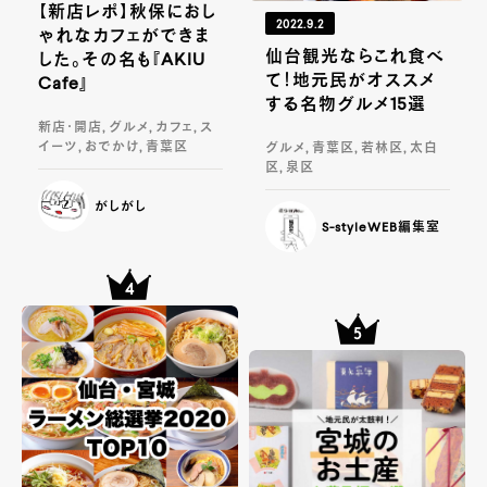
【新店レポ】秋保におし
2022.9.2
ゃれなカフェができま
仙台観光ならこれ食べ
した。その名も『AKIU
て！地元民がオススメ
Cafe』
する名物グルメ15選
新店・開店, グルメ, カフェ, ス
イーツ, おでかけ, 青葉区
グルメ, 青葉区, 若林区, 太白
区, 泉区
がしがし
S-styleWEB編集室