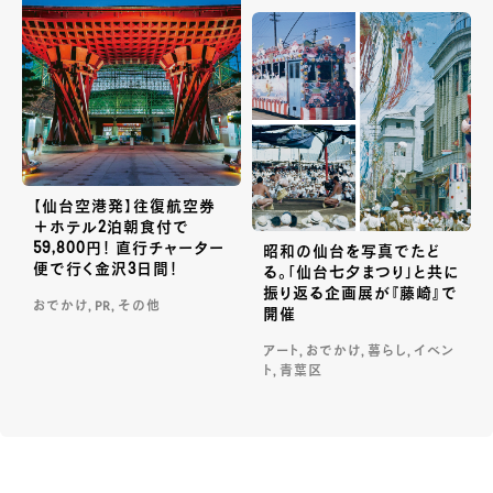
【仙台空港発】往復航空券
＋ホテル2泊朝食付で
59,800円！ 直行チャーター
昭和の仙台を写真でたど
便で行く金沢3日間！
る。「仙台七夕まつり」と共に
振り返る企画展が『藤崎』で
おでかけ, PR, その他
開催
アート, おでかけ, 暮らし, イベン
ト, 青葉区