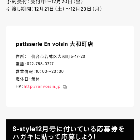
予約受付：受付中～
12
月
20
日（金）
引渡し期間：12月
21
日（土）～
12
月
23
日（月）
patisserie En voisin 大和町店
住所： 仙台市若林区大和町5-17-20
電話：022-788-0227
営業情報：10：00～20：00
定休日：無休
HP：
http://envoisin.jp
S-style12月号に付いている応募券を
ハガキに貼って応募しよう！