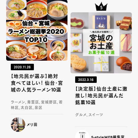
2020.11.26
【地元民が選ぶ】絶対
2022.3.16
食べてほしい！ 仙台・宮
【決定版】仙台土産に激
城の人気ラーメン10選
推し！地元民が選んだ
銘菓10選
ラーメン, 青葉区, 宮城野区, 若
林区, 太白区, 泉区
グルメ, スイーツ
メリ田
S-styleWEB編集室