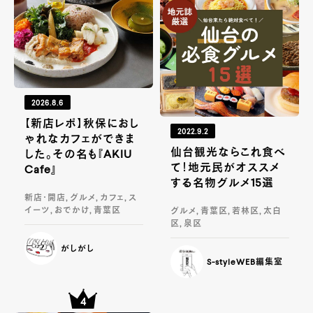
2026.8.6
【新店レポ】秋保におし
2022.9.2
ゃれなカフェができま
仙台観光ならこれ食べ
した。その名も『AKIU
て！地元民がオススメ
Cafe』
する名物グルメ15選
新店・開店, グルメ, カフェ, ス
イーツ, おでかけ, 青葉区
グルメ, 青葉区, 若林区, 太白
区, 泉区
がしがし
S-styleWEB編集室