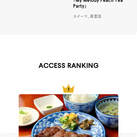
「My Melody Peach Tea
Party」
スイーツ, 青葉区
ACCESS RANKING