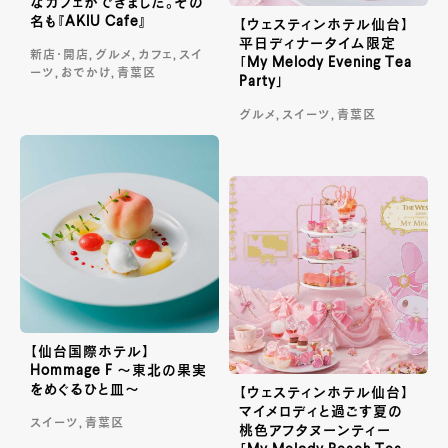
なカフェができました。その
名も『AKIU Cafe』
【ウェスティンホテル仙台】
平日ディナータイム限定
新店・開店, グルメ, カフェ, スイ
「My Melody Evening Tea
ーツ, おでかけ, 青葉区
Party」
グルメ, スイーツ, 青葉区
【仙台国際ホテル】
Hommage F ～東北の果実
をめぐるひと皿～
【ウェスティンホテル仙台】
マイメロディと過ごす夏の
スイーツ, 青葉区
桃色アフタヌーンティー