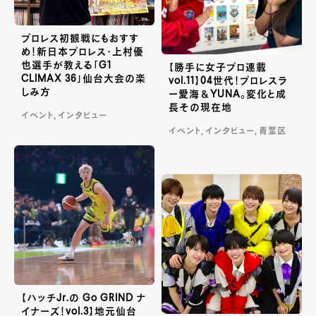
プロレス初観戦にもおすす
め！新日本プロレス・上村優
也選手が教える「G1
【勝手に女子プロ連載
CLIMAX 36」仙台大会の楽
vol.11】04世代！プロレスラ
しみ方
ー愛海＆YUNA。変化と成
長その現在地
イベント, インタビュー
イベント, インタビュー, 青葉区
【ハッチJr.の Go GRIND ナ
イナーズ！vol.3】地元仙台