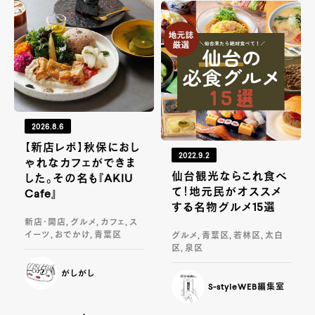
2026.8.6
【新店レポ】秋保におし
2022.9.2
ゃれなカフェができま
仙台観光ならこれ食べ
した。その名も『AKIU
て！地元民がオススメ
Cafe』
する名物グルメ15選
新店・開店, グルメ, カフェ, ス
イーツ, おでかけ, 青葉区
グルメ, 青葉区, 若林区, 太白
区, 泉区
がしがし
S-styleWEB編集室