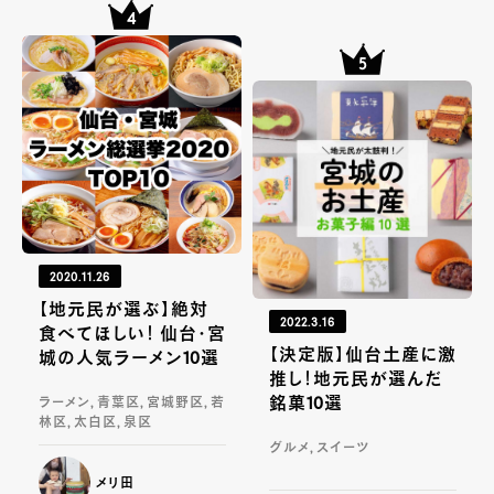
2020.11.26
【地元民が選ぶ】絶対
2022.3.16
食べてほしい！ 仙台・宮
【決定版】仙台土産に激
城の人気ラーメン10選
推し！地元民が選んだ
銘菓10選
ラーメン, 青葉区, 宮城野区, 若
林区, 太白区, 泉区
グルメ, スイーツ
メリ田