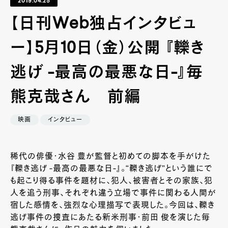
2019.04.25
【日刊Web独占インタビュ
ー】5月10日（金）公開 『轢き
逃げ -最高の最悪な日-』毎
熊克哉さん 前編
映画
インタビュー
稀代の俳優・水谷 豊が監督と初めての脚本を手がけた
『轢き逃げ -最高の最悪な日-』。“轢き逃げ”という誰にで
も起こり得る事件を題材に、犯人、被害者とその家族、犯
人を追う刑事、それぞれ違う立場で事件に関わる人間が
宿した感情を、強烈な心理描写で表現した。今回は、轢き
逃げ事件の捜査にあたる新米刑事・前田 俊を演じた毎