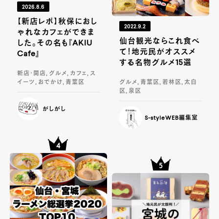
2026.8.6
【新店レポ】秋保におし
2022.9.2
ゃれなカフェができま
仙台観光ならこれ食べ
した。その名も『AKIU
て！地元民がオススメ
Cafe』
する名物グルメ15選
新店・開店, グルメ, カフェ, ス
イーツ, おでかけ, 青葉区
グルメ, 青葉区, 若林区, 太白
区, 泉区
がしがし
S-styleWEB編集室