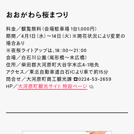
おおがわら桜まつり
料金／観覧無料（会場駐車場 1台1,000円）
期間／4月1日（水）～14日（火）※開花状況により変更の
場合あり
※夜桜ライトアップは、18：00～21：00
会場／白石川公園（尾形橋～末広橋）
住所／柴田郡大河原町大谷字末広4-1地先
アクセス／東北自動車道白石ICより車で約15分
問合せ／大河原町商工観光課 ☎0224-53-2659
ＨＰ／
大河原町観光サイト 特設ページ