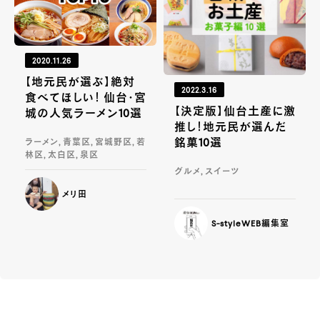
2020.11.26
【地元民が選ぶ】絶対
2022.3.16
食べてほしい！ 仙台・宮
【決定版】仙台土産に激
城の人気ラーメン10選
推し！地元民が選んだ
銘菓10選
ラーメン, 青葉区, 宮城野区, 若
林区, 太白区, 泉区
グルメ, スイーツ
メリ田
S-styleWEB編集室