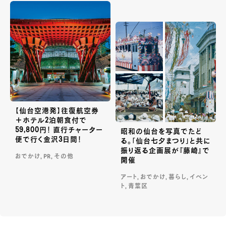
【仙台空港発】往復航空券
＋ホテル2泊朝食付で
59,800円！ 直行チャーター
昭和の仙台を写真でたど
便で行く金沢3日間！
る。「仙台七夕まつり」と共に
振り返る企画展が『藤崎』で
おでかけ, PR, その他
開催
アート, おでかけ, 暮らし, イベン
ト, 青葉区