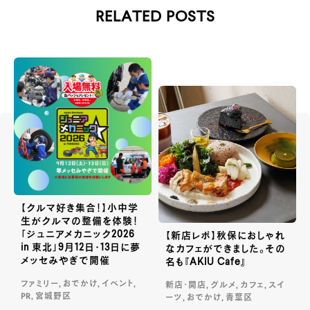
RELATED POSTS
【クルマ好き集合！】小中学
生がクルマの整備を体験！
「ジュニアメカニック2026
【新店レポ】秋保におしゃれ
in 東北」9月12日・13日に夢
なカフェができました。その
メッセみやぎで開催
名も『AKIU Cafe』
ファミリー, おでかけ, イベント,
新店・開店, グルメ, カフェ, スイ
PR, 宮城野区
ーツ, おでかけ, 青葉区