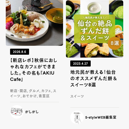
2026.8.6
【新店レポ】秋保におし
2023.4.27
ゃれなカフェができま
地元民が教える！仙台
した。その名も『AKIU
のオススメずんだ餅＆
Cafe』
スイーツ8選
新店・開店, グルメ, カフェ, ス
イーツ, おでかけ, 青葉区
スイーツ
がしがし
S-styleWEB編集室