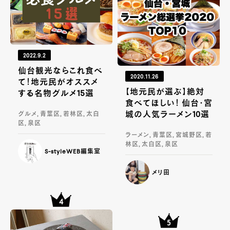
2022.9.2
仙台観光ならこれ食べ
2020.11.26
て！地元民がオススメ
【地元民が選ぶ】絶対
する名物グルメ15選
食べてほしい！ 仙台・宮
城の人気ラーメン10選
グルメ, 青葉区, 若林区, 太白
区, 泉区
ラーメン, 青葉区, 宮城野区, 若
林区, 太白区, 泉区
S-styleWEB編集室
メリ田