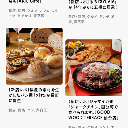
名も『AKIU Cafe』
【新店レポ】あの『SYLVIA』
が 14年ぶりに五橋に帰還！
新店・開店, グルメ, カフェ, スイ
ーツ, おでかけ, 青葉区
新店・開店, グルメ, ランチ, 酒
場, 青葉区
【新店レポ】県産の素材を生
かしたパン屋『b ist』が長町
に誕生！
【新店レポ】ジャマイカ発
「ジャークチキン」国分町で
新店・開店, パン, 太白区
食べられます。『GOOD
WOOD TERRACE 仙台店』
新店・開店, グルメ, ランチ, 酒