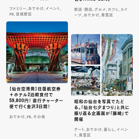
ファミリー, おでかけ, イベント,
新店・開店, グルメ, カフェ, スイ
PR, 宮城野区
ーツ, おでかけ, 青葉区
【仙台空港発】往復航空券
＋ホテル2泊朝食付で
59,800円！ 直行チャーター
昭和の仙台を写真でたど
便で行く金沢3日間！
る。「仙台七夕まつり」と共に
振り返る企画展が『藤崎』で
おでかけ, PR, その他
開催
アート, おでかけ, 暮らし, イベン
ト, 青葉区