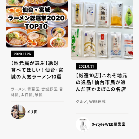
2020.11.26
【地元民が選ぶ】絶対
2021.8.31
食べてほしい！ 仙台・宮
【厳選10店】これぞ地元
城の人気ラーメン10選
の逸品！仙台市民が選
んだ笹かまぼこの名店
ラーメン, 青葉区, 宮城野区, 若
林区, 太白区, 泉区
グルメ, WEB連載
メリ田
S-styleWEB編集室