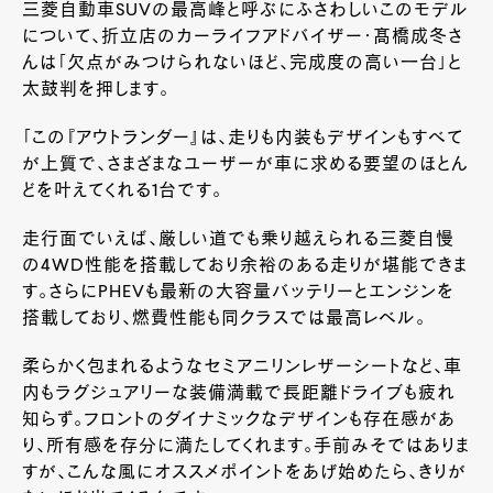
三菱自動車SUVの最高峰と呼ぶにふさわしいこのモデル
について、折立店のカーライフアドバイザー・髙橋成冬さ
んは「欠点がみつけられないほど、完成度の高い一台」と
太鼓判を押します。
「この『アウトランダー』は、走りも内装もデザインもすべて
が上質で、さまざまなユーザーが車に求める要望のほとん
どを叶えてくれる1台です。
走行面でいえば、厳しい道でも乗り越えられる三菱自慢
の4WD性能を搭載しており余裕のある走りが堪能できま
す。さらにPHEVも最新の大容量バッテリーとエンジンを
搭載しており、燃費性能も同クラスでは最高レベル。
柔らかく包まれるようなセミアニリンレザーシートなど、車
内もラグジュアリーな装備満載で長距離ドライブも疲れ
知らず。フロントのダイナミックなデザインも存在感があ
り、所有感を存分に満たしてくれます。手前みそではありま
すが、こんな風にオススメポイントをあげ始めたら、きりが