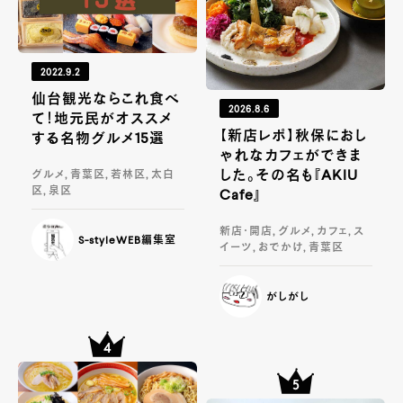
2022.9.2
仙台観光ならこれ食べ
2026.8.6
て！地元民がオススメ
【新店レポ】秋保におし
する名物グルメ15選
ゃれなカフェができま
した。その名も『AKIU
グルメ, 青葉区, 若林区, 太白
区, 泉区
Cafe』
新店・開店, グルメ, カフェ, ス
S-styleWEB編集室
イーツ, おでかけ, 青葉区
がしがし