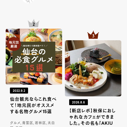
2022.9.2
仙台観光ならこれ食べ
2026.8.6
て！地元民がオススメ
【新店レポ】秋保におし
する名物グルメ15選
ゃれなカフェができま
した。その名も『AKIU
グルメ, 青葉区, 若林区, 太白