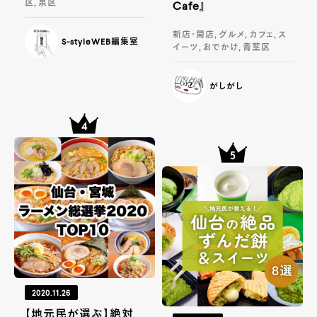
区, 泉区
Cafe』
新店・開店, グルメ, カフェ, ス
S-styleWEB編集室
イーツ, おでかけ, 青葉区
がしがし
2020.11.26
【地元民が選ぶ】絶対