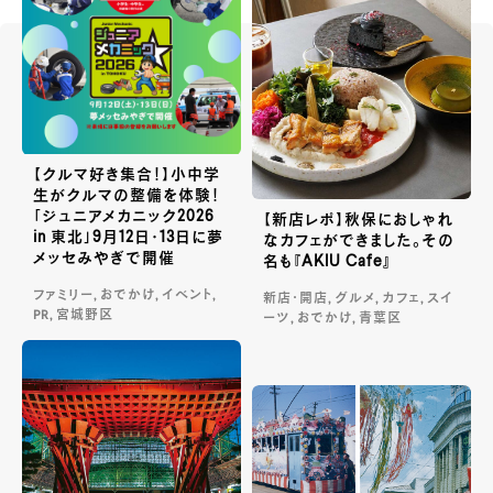
【クルマ好き集合！】小中学
生がクルマの整備を体験！
「ジュニアメカニック2026
【新店レポ】秋保におしゃれ
in 東北」9月12日・13日に夢
なカフェができました。その
メッセみやぎで開催
名も『AKIU Cafe』
ファミリー, おでかけ, イベント,
新店・開店, グルメ, カフェ, スイ
PR, 宮城野区
ーツ, おでかけ, 青葉区