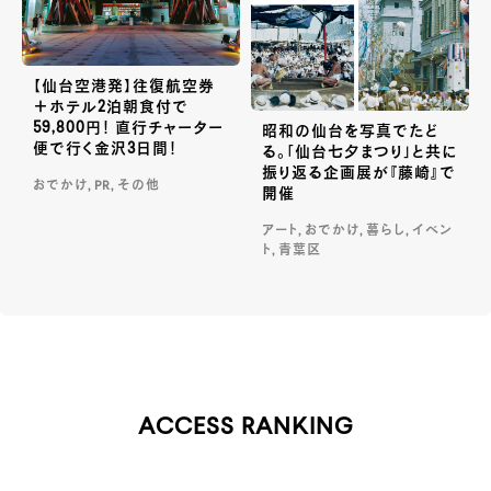
【仙台空港発】往復航空券
＋ホテル2泊朝食付で
59,800円！ 直行チャーター
昭和の仙台を写真でたど
便で行く金沢3日間！
る。「仙台七夕まつり」と共に
振り返る企画展が『藤崎』で
おでかけ, PR, その他
開催
アート, おでかけ, 暮らし, イベン
ト, 青葉区
ACCESS RANKING