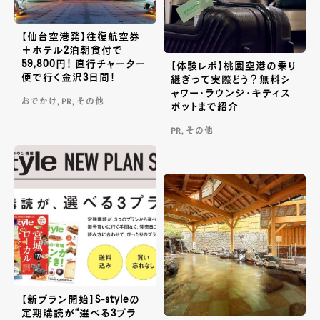
【仙台空港発】往復航空券
＋ホテル2泊朝食付で
59,800円！ 直行チャーター
【体験レポ】桃園空港の乗り
便で行く金沢3日間！
継ぎって実際どう？無料シ
ャワー・ラウンジ・キティス
おでかけ, PR, その他
ポットまで紹介
PR, その他
【新プラン開始】S-styleの
定期購読が“選べる3プラ