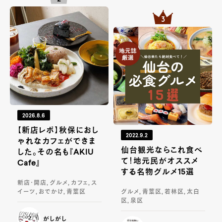
2026.8.6
【新店レポ】秋保におし
2022.9.2
ゃれなカフェができま
仙台観光ならこれ食べ
した。その名も『AKIU
て！地元民がオススメ
Cafe』
する名物グルメ15選
新店・開店, グルメ, カフェ, ス
イーツ, おでかけ, 青葉区
グルメ, 青葉区, 若林区, 太白
区, 泉区
がしがし