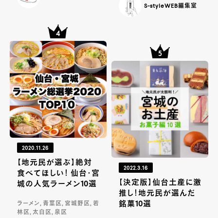
S-styleWEB編集室
2020.11.26
【地元民が選ぶ】絶対
2022.3.16
食べてほしい！ 仙台・宮
【決定版】仙台土産に激
城の人気ラーメン10選
推し！地元民が選んだ
銘菓10選
ラーメン, 青葉区, 宮城野区, 若
林区, 太白区, 泉区