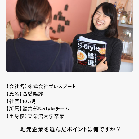
【会社名】株式会社プレスアート
【氏名】髙橋梨紗
【社歴】
10
ヵ月
【所属】編集部
S-style
チーム
【出身校】立命館大学卒業
地元企業を選んだポイントは何ですか？