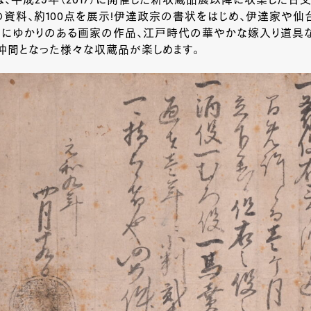
、平成29年（2017）に開催した新収蔵品展以降に収集した古
資料、約100点を展示!伊達政宗の書状をはじめ、伊達家や仙
台にゆかりのある画家の作品、江戸時代の華やかな嫁入り道具な
仲間となった様々な収蔵品が楽しめます。