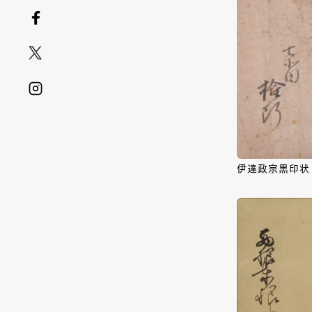
伊達政宗黒印状 