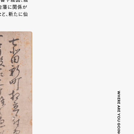
文書や絵図、絵
台藩に関係が
ど、新たに仙
WHERE ARE YOU GOING TODAY?