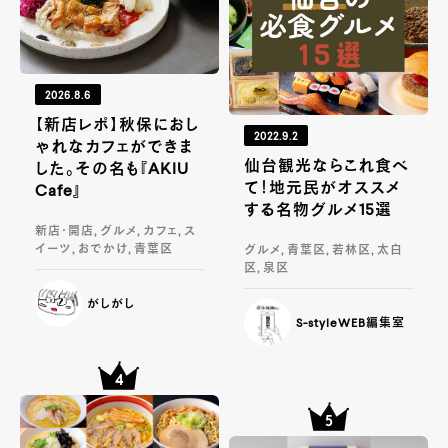
2026.8.6
【新店レポ】秋保におし
2022.9.2
ゃれなカフェができま
仙台観光ならこれ食べ
した。その名も『AKIU
て！地元民がオススメ
Cafe』
する名物グルメ15選
新店・開店, グルメ, カフェ, ス
イーツ, おでかけ, 青葉区
グルメ, 青葉区, 若林区, 太白
区, 泉区
がしがし
S-styleWEB編集室