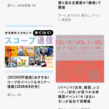
振り返る企画展が『藤崎』で
暮らし, WEB連載, PR
開催
アート, おでかけ, 暮らし, イベン
ト, 青葉区
【SCOOOP通信】おすすめ！
コープのイベント＆セミナー
情報【2026年8月号】
【イベント】古本、雑貨、レコ
ード…「好き」が見つかる体
暮らし, PR
験型イベント「Φ（まるい
ち）」が仙台で初開催