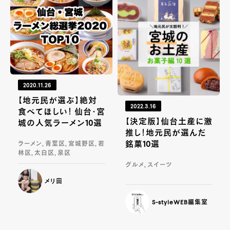
2020.11.26
【地元民が選ぶ】絶対
2022.3.16
食べてほしい！ 仙台・宮
【決定版】仙台土産に激
城の人気ラーメン10選
推し！地元民が選んだ
銘菓10選
ラーメン, 青葉区, 宮城野区, 若
林区, 太白区, 泉区
グルメ, スイーツ
メリ田
S-styleWEB編集室