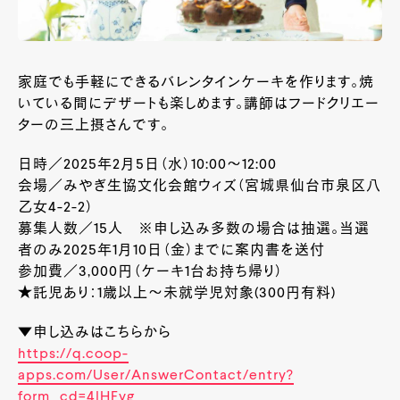
家庭でも手軽にできるバレンタインケーキを作ります。焼
いている間にデザートも楽しめます。講師はフードクリエー
ターの三上摂さんです。
日時／2025年2月5日（水）10:00～12:00
会場／みやぎ生協文化会館ウィズ（宮城県仙台市泉区八
乙女4-2-2）
募集人数／15人 ※申し込み多数の場合は抽選。当選
者のみ2025年1月10日（金）までに案内書を送付
参加費／3,000円（ケーキ1台お持ち帰り）
★託児あり：1歳以上～未就学児対象(300円有料)
▼申し込みはこちらから
https://q.coop-
apps.com/User/AnswerContact/entry?
form_cd=4lHFyg