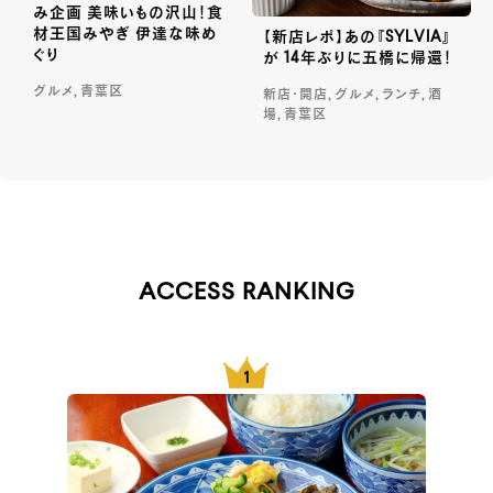
み企画 美味いもの沢山！食
材王国みやぎ 伊達な味め
【新店レポ】あの『SYLVIA』
ぐり
が 14年ぶりに五橋に帰還！
グルメ, 青葉区
新店・開店, グルメ, ランチ, 酒
場, 青葉区
ACCESS RANKING