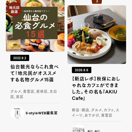
2022.9.2
仙台観光ならこれ食べ
2026.8.6
て！地元民がオススメ
【新店レポ】秋保におし
する名物グルメ15選
ゃれなカフェができま
した。その名も『AKIU
グルメ, 青葉区, 若林区, 太白
区, 泉区
Cafe』
新店・開店, グルメ, カフェ, ス
S-styleWEB編集室
イーツ, おでかけ, 青葉区
がしがし