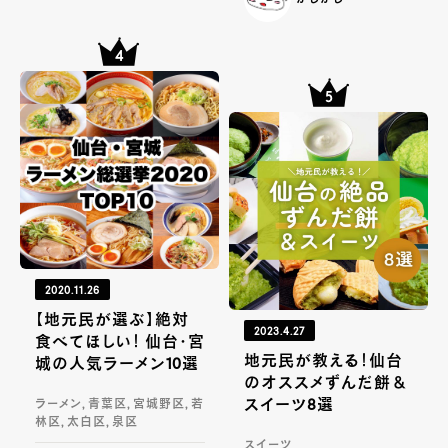
2020.11.26
【地元民が選ぶ】絶対
2023.4.27
食べてほしい！ 仙台・宮
地元民が教える！仙台
城の人気ラーメン10選
のオススメずんだ餅＆
スイーツ8選
ラーメン, 青葉区, 宮城野区, 若
林区, 太白区, 泉区
スイーツ