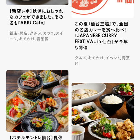
【新店レポ】秋保におしゃれ
なカフェができました。その
名も『AKIU Cafe』
この夏『仙台三越』で、全国
の名店カレーを食べ比べ！
新店・開店, グルメ, カフェ, スイ
「JAPANESE CURRY
ーツ, おでかけ, 青葉区
FESTIVAL in 仙台」が今年
も開催
グルメ, おでかけ, イベント, 青葉
区
【ホテルモントレ仙台】夏休