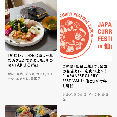
【新店レポ】秋保におしゃれ
なカフェができました。その
名も『AKIU Cafe』
この夏『仙台三越』で、全国
の名店カレーを食べ比べ！
新店・開店, グルメ, カフェ, スイ
「JAPANESE CURRY
ーツ, おでかけ, 青葉区
FESTIVAL in 仙台」が今年
も開催
グルメ, おでかけ, イベント, 青葉
区