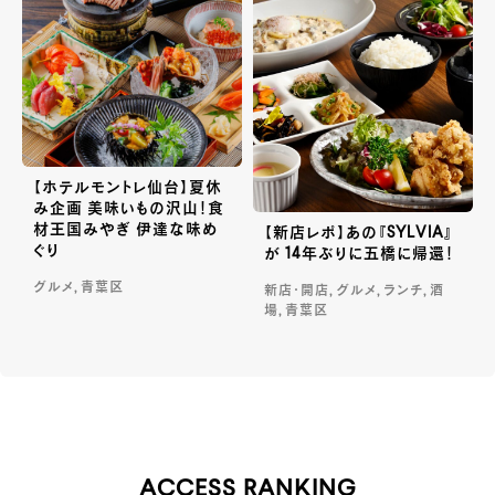
【ホテルモントレ仙台】夏休
み企画 美味いもの沢山！食
材王国みやぎ 伊達な味め
【新店レポ】あの『SYLVIA』
ぐり
が 14年ぶりに五橋に帰還！
グルメ, 青葉区
新店・開店, グルメ, ランチ, 酒
場, 青葉区
ACCESS RANKING