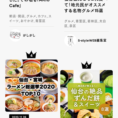
した。その名も『AKIU
て！地元民がオススメ
Cafe』
する名物グルメ15選
新店・開店, グルメ, カフェ, ス
イーツ, おでかけ, 青葉区
グルメ, 青葉区, 若林区, 太白
区, 泉区
がしがし
S-styleWEB編集室
2020.11.26