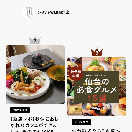
S-styleWEB編集室
2026.8.6
【新店レポ】秋保におし
2022.9.2
ゃれなカフェができま
仙台観光ならこれ食べ