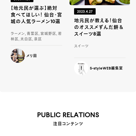
【地元民が選ぶ】絶対
2023.4.27
食べてほしい！ 仙台・宮
地元民が教える！仙台
城の人気ラーメン10選
のオススメずんだ餅＆
スイーツ8選
ラーメン, 青葉区, 宮城野区, 若
林区, 太白区, 泉区
スイーツ
メリ田
S-styleWEB編集室
PUBLIC RELATIONS
注目コンテンツ