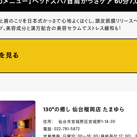
めメニュー】ヘッドスパ/首肩かっさケア 60分7,
と肩のこりを日本式かっさで心地よくほぐし、頭皮筋膜リリース
プ。美容成分と漢方配合の美容セラムでストレス緩和も！
を見る
130°の癒し 仙台榴岡店 たまゆら
住所： 仙台市宮城野区宮城野1-14-30
電話：022-781-5872
営業情報：日曜10：00～18：00（最終受付 17：00）