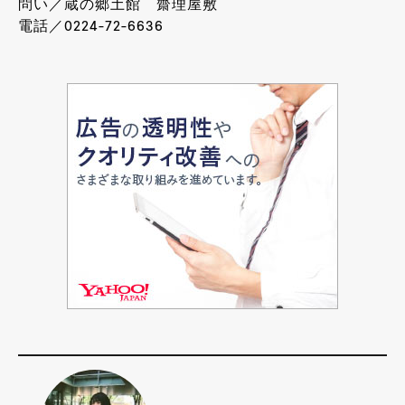
問い／
蔵の郷土館 齋理屋敷
電話／0224-72-6636