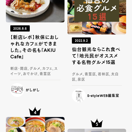
2026.8.6
【新店レポ】秋保におし
2022.9.2
ゃれなカフェができま
仙台観光ならこれ食べ
した。その名も『AKIU
て！地元民がオススメ
Cafe』
する名物グルメ15選
新店・開店, グルメ, カフェ, ス
イーツ, おでかけ, 青葉区
グルメ, 青葉区, 若林区, 太白
区, 泉区
がしがし
S-styleWEB編集室