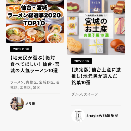
2020.11.26
【地元民が選ぶ】絶対
2022.3.16
食べてほしい！ 仙台・宮
【決定版】仙台土産に激
城の人気ラーメン10選
推し！地元民が選んだ
銘菓10選
ラーメン, 青葉区, 宮城野区, 若
林区, 太白区, 泉区
グルメ, スイーツ
メリ田
S-styleWEB編集室