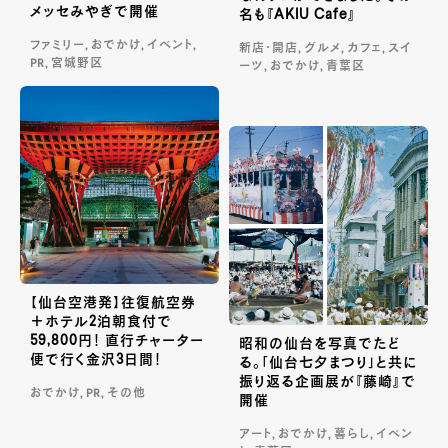
メッセみやぎで開催
名も『AKIU Cafe』
ファミリー, おでかけ, イベント,
新店・開店, グルメ, カフェ, スイ
PR, 宮城野区
ーツ, おでかけ, 青葉区
【仙台空港発】往復航空券
＋ホテル2泊朝食付で
59,800円！ 直行チャーター
昭和の仙台を写真でたど
便で行く金沢3日間！
る。「仙台七夕まつり」と共に
振り返る企画展が『藤崎』で
おでかけ, PR, その他
開催
アート, おでかけ, 暮らし, イベン