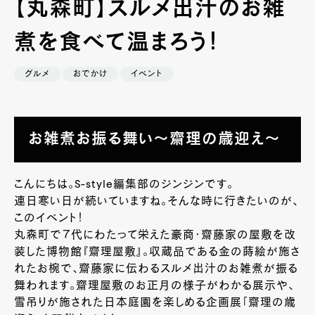
【丸森町】スルメ出汁のお雑
煮を食べて温まろう！
グルメ
おでかけ
イベント
お雑煮お振る舞い～齋理の歳迎え～
こんにちは。S-style編集部のジンジンです。
連日寒い日が続いていますね。そんな時に行きたいのが、
このイベント！
丸森町で７代にわたって栄えた豪商・齋藤家の屋敷を改
装した博物館『
齋理屋敷
』。収蔵品である金の蒔絵が施さ
れたお椀で、齋藤家に伝わるスルメ出汁のお雑煮が振る
舞われます。齋理屋敷のお正月の様子がわかる展示や、
雪吊りが施された日本庭園を楽しめる企画展「齋理の歳