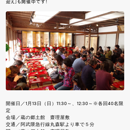
迎え」も開催中です！
開催日／1月13日（日）11:30～、12:30～※各回40名限
定
会場／蔵の郷土館 齋理屋敷
交通／阿武隈急行線丸森駅より車で５分