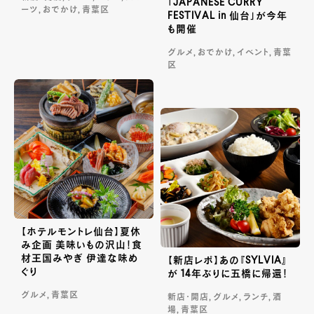
「JAPANESE CURRY
ーツ, おでかけ, 青葉区
FESTIVAL in 仙台」が今年
も開催
グルメ, おでかけ, イベント, 青葉
区
【ホテルモントレ仙台】夏休
み企画 美味いもの沢山！食
材王国みやぎ 伊達な味め
【新店レポ】あの『SYLVIA』
ぐり
が 14年ぶりに五橋に帰還！
グルメ, 青葉区
新店・開店, グルメ, ランチ, 酒
場, 青葉区