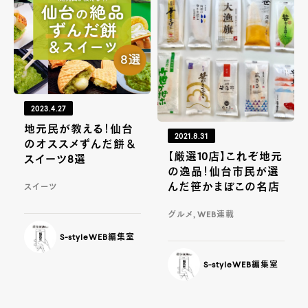
2023.4.27
地元民が教える！仙台
2021.8.31
のオススメずんだ餅＆
【厳選10店】これぞ地元
スイーツ8選
の逸品！仙台市民が選
んだ笹かまぼこの名店
スイーツ
グルメ, WEB連載
S-styleWEB編集室
S-styleWEB編集室