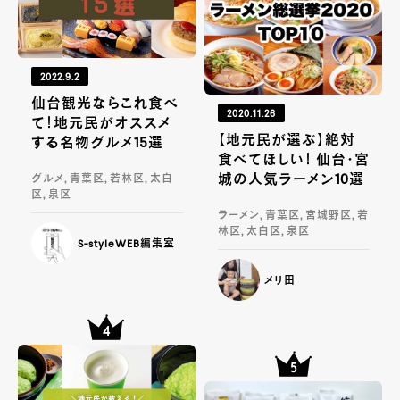
2022.9.2
仙台観光ならこれ食べ
2020.11.26
て！地元民がオススメ
【地元民が選ぶ】絶対
する名物グルメ15選
食べてほしい！ 仙台・宮
城の人気ラーメン10選
グルメ, 青葉区, 若林区, 太白
区, 泉区
ラーメン, 青葉区, 宮城野区, 若
林区, 太白区, 泉区
S-styleWEB編集室
メリ田